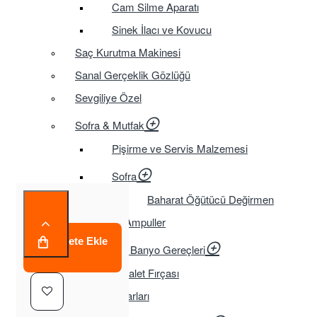
Cam Silme Aparatı
Sinek İlacı ve Kovucu
Saç Kurutma Makinesi
Sanal Gerçeklik Gözlüğü
Sevgiliye Özel
Sofra & Mutfak
Pişirme ve Servis Malzemesi
Sofra
Baharat Öğütücü Değirmen
Tasarruflu Ampuller
Sepete Ekle
Temizlik ve Banyo Gereçleri
Tuvalet Fırçası
TV Aksesuarları