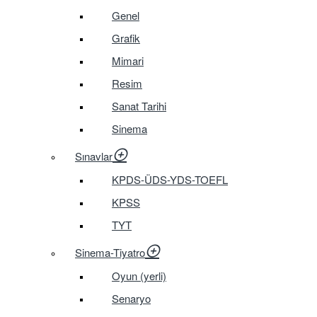
Genel
Grafik
Mimari
Resim
Sanat Tarihi
Sinema
Sınavlar
KPDS-ÜDS-YDS-TOEFL
KPSS
TYT
Sinema-Tiyatro
Oyun (yerli)
Senaryo