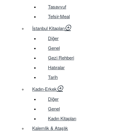
Tasavvuf
Tefsir-Meal
İstanbul Kitapları
Diğer
Genel
Gezi Rehberi
Hatıralar
Tarih
Kadın-Erkek
Diğer
Genel
Kadın Kitapları
Kalemlik & Ataşlık