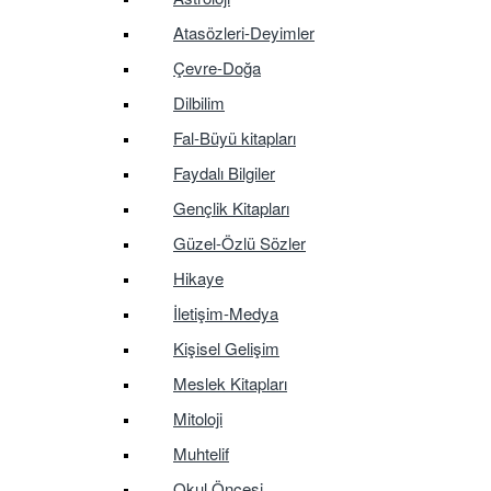
Atasözleri-Deyimler
Çevre-Doğa
Dilbilim
Fal-Büyü kitapları
Faydalı Bilgiler
Gençlik Kitapları
Güzel-Özlü Sözler
Hikaye
İletişim-Medya
Kişisel Gelişim
Meslek Kitapları
Mitoloji
Muhtelif
Okul Öncesi