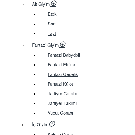
Alt Giyim
Etek
Şort
Tayt
Fantazi Giyim
Fantazi Babydoll
Fantazi Elbise
Fantazi Gecelik
Fantazi Külot
Jartiyer Çorabı
Jartiyer Takımı
Vucut Çorabı
İç Giyim
Külotlu Çorap