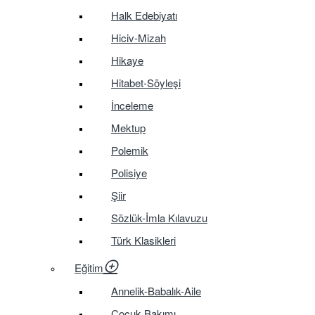
Halk Edebiyatı
Hiciv-Mizah
Hikaye
Hitabet-Söyleşi
İnceleme
Mektup
Polemik
Polisiye
Şiir
Sözlük-İmla Kılavuzu
Türk Klasikleri
Eğitim
Annelik-Babalık-Aile
Çocuk Bakımı