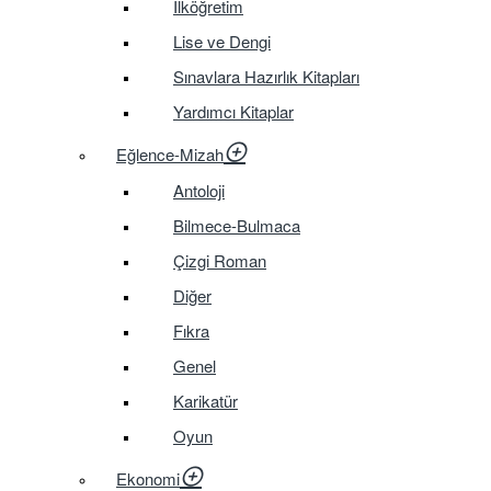
İlköğretim
Lise ve Dengi
Sınavlara Hazırlık Kitapları
Yardımcı Kitaplar
Eğlence-Mizah
Antoloji
Bilmece-Bulmaca
Çizgi Roman
Diğer
Fıkra
Genel
Karikatür
Oyun
Ekonomi