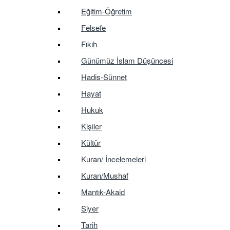
Eğitim-Öğretim
Felsefe
Fıkıh
Günümüz İslam Düşüncesi
Hadis-Sünnet
Hayat
Hukuk
Kişiler
Kültür
Kuran/ İncelemeleri
Kuran/Mushaf
Mantık-Akaid
Siyer
Tarih