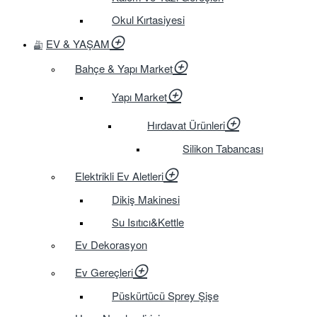
Okul Kırtasiyesi
EV & YAŞAM
Bahçe & Yapı Market
Yapı Market
Hırdavat Ürünleri
Silikon Tabancası
Elektrikli Ev Aletleri
Dikiş Makinesi
Su Isıtıcı&Kettle
Ev Dekorasyon
Ev Gereçleri
Püskürtücü Sprey Şişe