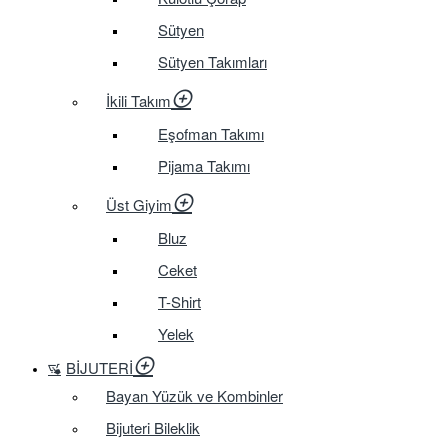
Sütyen
Sütyen Takımları
İkili Takım
Eşofman Takımı
Pijama Takımı
Üst Giyim
Bluz
Ceket
T-Shirt
Yelek
BIJUTERI
Bayan Yüzük ve Kombinler
Bijuteri Bileklik