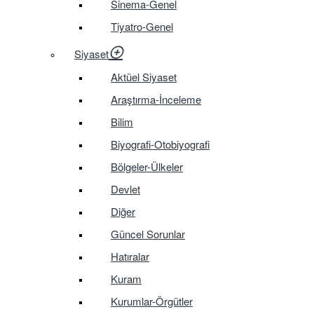
Sinema-Genel
Tiyatro-Genel
Siyaset
Aktüel Siyaset
Araştırma-İnceleme
Bilim
Biyografi-Otobiyografi
Bölgeler-Ülkeler
Devlet
Diğer
Güncel Sorunlar
Hatıralar
Kuram
Kurumlar-Örgütler