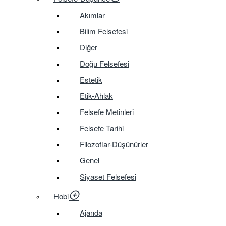
Akımlar
Bilim Felsefesi
Diğer
Doğu Felsefesi
Estetik
Etik-Ahlak
Felsefe Metinleri
Felsefe Tarihi
Filozoflar-Düşünürler
Genel
Siyaset Felsefesi
Hobi
Ajanda