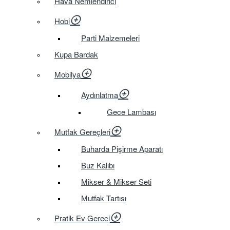
Hava Nemlendirici
Hobi
Parti Malzemeleri
Kupa Bardak
Mobilya
Aydınlatma
Gece Lambası
Mutfak Gereçleri
Buharda Pişirme Aparatı
Buz Kalıbı
Mikser & Mikser Seti
Mutfak Tartısı
Pratik Ev Gereci