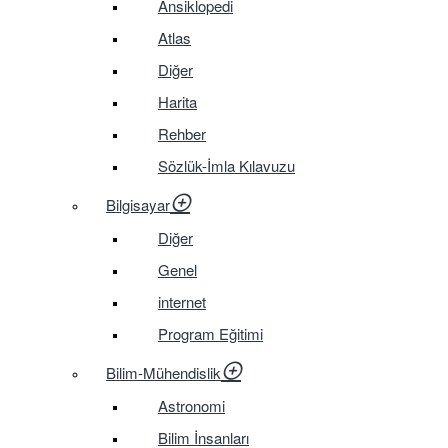
Ansiklopedi
Atlas
Diğer
Harita
Rehber
Sözlük-İmla Kılavuzu
Bilgisayar
Diğer
Genel
internet
Program Eğitimi
Bilim-Mühendislik
Astronomi
Bilim İnsanları