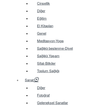
Cinsellik
Diğer
Eğitim
El Kitapları
Genel
Meditasyon-Yoga
Sağlıklı beslenme-Diyet
Sağlıklı Yaşam
Şifalı Bitkiler
Toplum Sağlığı
Sanat
Diğer
Fotoğraf
Geleneksel Sanatlar