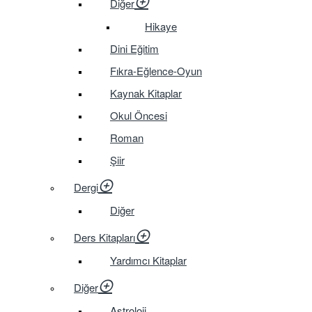
Diğer
Hikaye
Dini Eğitim
Fıkra-Eğlence-Oyun
Kaynak Kitaplar
Okul Öncesi
Roman
Şiir
Dergi
Diğer
Ders Kitapları
Yardımcı Kitaplar
Diğer
Astroloji