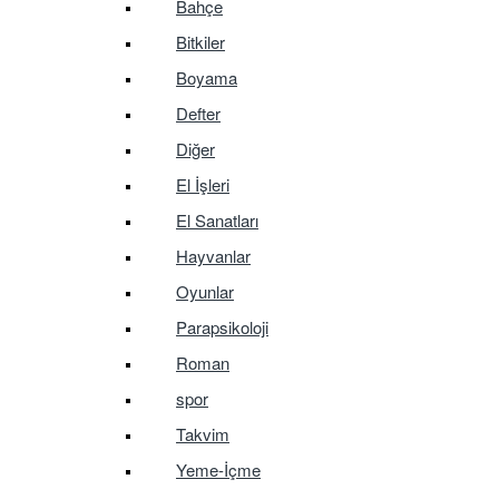
Bahçe
Bitkiler
Boyama
Defter
Diğer
El İşleri
El Sanatları
Hayvanlar
Oyunlar
Parapsikoloji
Roman
spor
Takvim
Yeme-İçme