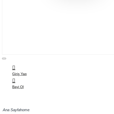
Bijuteri
Saç Aksesuarları
Kitap & Kırtasiye
Ev Yaşam
Oyuncak
Hırdavat
Tüm Ürünler
Giriş Yap
Bayi Ol
home