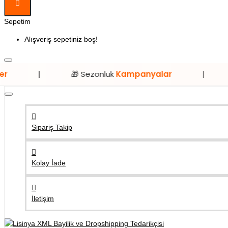
Sepetim
Alışveriş sepetiniz boş!
🎁 Sezonluk
Kampanyalar
|
⭐ Sadece
Sipariş Takip
Kolay İade
İletişim