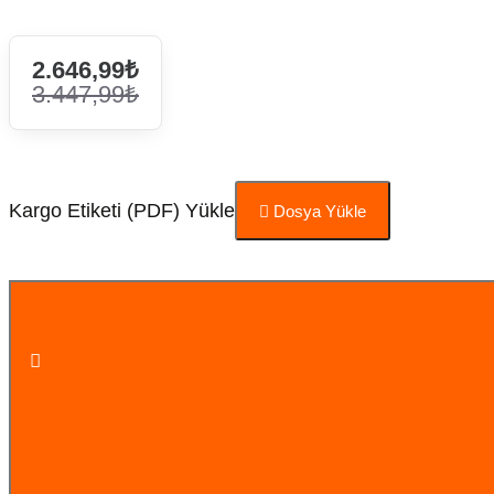
2.646,99₺
3.447,99₺
Kargo Etiketi (PDF) Yükle
Dosya Yükle
Sepete Ekle