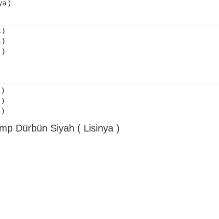
ya )
p Dürbün Siyah ( Lisinya )