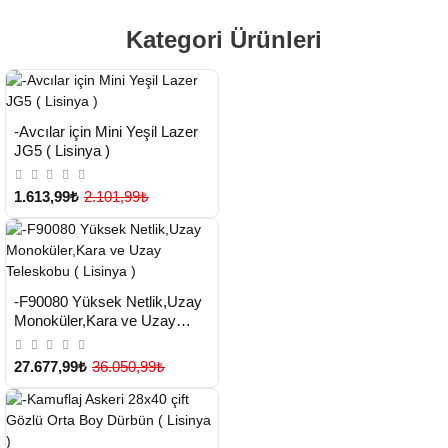
Kategori Ürünleri
HIZLI
Yeni Ürün
-Avcılar için Mini Yeşil Lazer
TESLİMAT
JG5 ( Lisinya )
1.613,99₺
2.101,99₺
HIZLI
Yeni Ürün
-F90080 Yüksek Netlik,Uzay
TESLİMAT
Monoküler,Kara ve Uzay
Teleskobu ( Lisinya )
27.677,99₺
36.050,99₺