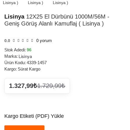
Lisinya
12X25 El Dürbünü 1000M/56M -
Geniş Görüş Alanlı Kamuflaj ( Lisinya )
0 yorum
0.0
Stok Adedi:
96
Lisinya
Marka:
Ürün Kodu:
4339-1457
Kargo:
Sürat Kargo
1.327,99₺
1.729,99₺
Kargo Etiketi (PDF) Yükle