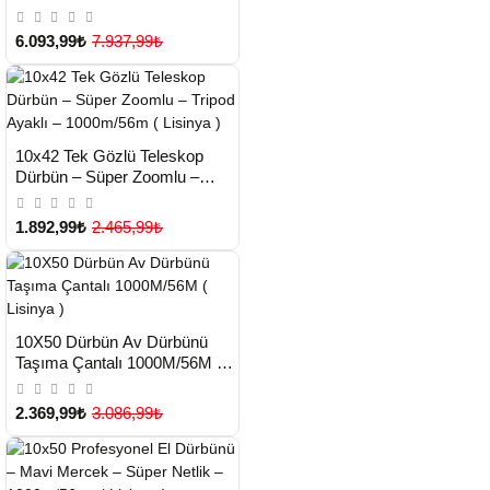
– 1000m/97m – Siyah ( Lisinya
)
6.093,99₺
7.937,99₺
HIZLI
Yeni Ürün
10x42 Tek Gözlü Teleskop
TESLİMAT
Dürbün – Süper Zoomlu –
Tripod Ayaklı – 1000m/56m (
Lisinya )
1.892,99₺
2.465,99₺
HIZLI
Yeni Ürün
10X50 Dürbün Av Dürbünü
TESLİMAT
Taşıma Çantalı 1000M/56M (
Lisinya )
2.369,99₺
3.086,99₺