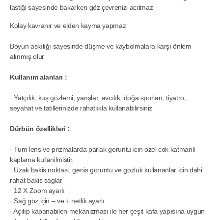
lastiği sayesinde bakarken göz çevrenizi acıtmaz
Kolay kavranır ve elden kayma yapmaz
Boyun askılığı sayesinde düşme ve kaybolmalara karşı önlem
alınmış olur
Kullanım alanları :
· Yatçılık, kuş gözlemi, yarışlar, avcılık, doğa sporları, tiyatro,
seyahat ve tatillerinizde rahatlıkla kullanabilirsiniz
Dürbün özellikleri :
· Tum lens ve prizmalarda parlak goruntu icin ozel cok katmanli
kaplama kullanilmistir.
· Uzak bakis noktasi, genis goruntu ve gozluk kullananlar icin dahi
rahat bakis saglar
· 12 X Zoom ayarlı
· Sağ göz için – ve + netlik ayarlı
· Açılıp kapanabilen mekanizması ile her çeşit kafa yapısına uygun