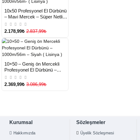
HIZLI
Yeni Ürün
10x50 Profesyonel El Dürbünü
TESLİMAT
– Mavi Mercek – Süper Netlik
– 1000m/56m- ( Lisinya )
2.178,99₺
2.837,99₺
HIZLI
Yeni Ürün
10×50 – Geniş ön Mercekli
TESLİMAT
Profesyonel El Dürbünü –
1000m/56m – Siyah ( Lisinya )
2.369,99₺
3.086,99₺
Kurumsal
Sözleşmeler
Hakkımızda
Üyelik Sözleşmesi