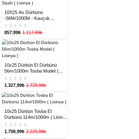
HIZLI
Yeni Ürün
10X25 Av Dürbünü
TESLİMAT
-56M/1000M - Kauçuk
Kaplama Siyah ( Lisinya )
857,99₺
1.117,99₺
HIZLI
Yeni Ürün
10x25 Dürbün El Dürbünü
TESLİMAT
56m/1000m Tosba Model (
Lisinya )
1.327,99₺
1.729,99₺
HIZLI
Yeni Ürün
10x25 Dürbün Tosba El
TESLİMAT
Dürbünü 114m/1000m ( Lisinya
)
1.708,99₺
2.225,99₺