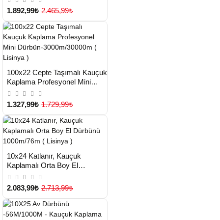
1.892,99₺
2.465,99₺
HIZLI
Yeni Ürün
100x22 Cepte Taşımalı Kauçuk
TESLİMAT
Kaplama Profesyonel Mini
Dürbün-3000m/30000m (
Lisinya )
1.327,99₺
1.729,99₺
HIZLI
Yeni Ürün
10x24 Katlanır, Kauçuk
TESLİMAT
Kaplamalı Orta Boy El
Dürbünü 1000m/76m ( Lisinya
)
2.083,99₺
2.713,99₺