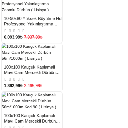
HIZLI
Yeni Ürün
10-90x80 Yüksek Büyütme Hd
TESLİMAT
Profesyonel Yakınlaştırma
Çok Satılan Ürün
Zoomlu Dürbün ( Lisinya )
6.093,99₺
7.937,99₺
HIZLI
Yeni Ürün
100x100 Kauçuk Kaplamali
TESLİMAT
Mavi Cam Mercekli Dürbün
56m/1000m ( Lisinya )
1.892,99₺
2.465,99₺
HIZLI
Yeni Ürün
100x100 Kauçuk Kaplamalı
TESLİMAT
Mavı Cam Mercekli Dürbün
Çok Satılan Ürün
56m/1000m Kod 90 ( Lisinya )