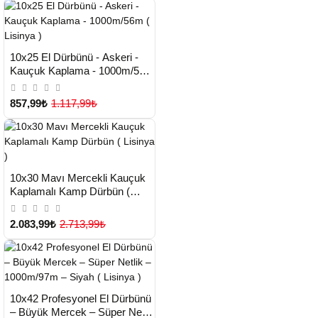
HIZLI
Yeni Ürün
10x25 El Dürbünü - Askeri -
TESLİMAT
Kauçuk Kaplama - 1000m/56m
( Lisinya )
857,99₺
1.117,99₺
HIZLI
Yeni Ürün
10x30 Mavı Mercekli Kauçuk
TESLİMAT
Kaplamalı Kamp Dürbün (
Lisinya )
2.083,99₺
2.713,99₺
HIZLI
Yeni Ürün
10x42 Profesyonel El Dürbünü
TESLİMAT
– Büyük Mercek – Süper Netlik