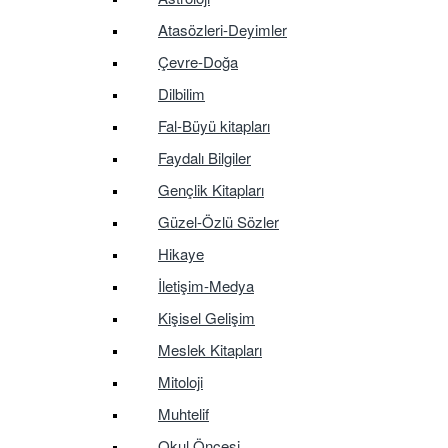
Atasözleri-Deyimler
Çevre-Doğa
Dilbilim
Fal-Büyü kitapları
Faydalı Bilgiler
Gençlik Kitapları
Güzel-Özlü Sözler
Hikaye
İletişim-Medya
Kişisel Gelişim
Meslek Kitapları
Mitoloji
Muhtelif
Okul Öncesi