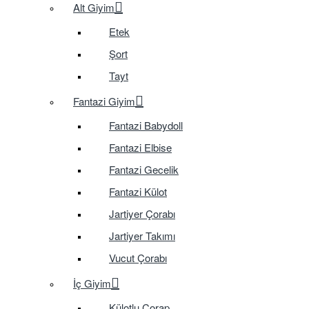
Alt Giyim
Etek
Şort
Tayt
Fantazi Giyim
Fantazi Babydoll
Fantazi Elbise
Fantazi Gecelik
Fantazi Külot
Jartiyer Çorabı
Jartiyer Takımı
Vucut Çorabı
İç Giyim
Külotlu Çorap