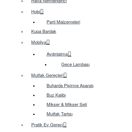
Hava Nemlendirici
Hobi
Parti Malzemeleri
Kupa Bardak
Mobilya
Aydınlatma
Gece Lambası
Mutfak Gereçleri
Buharda Pişirme Aparatı
Buz Kalıbı
Mikser & Mikser Seti
Mutfak Tartısı
Pratik Ev Gereci