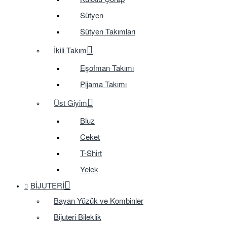
Sütyen
Sütyen Takımları
İkili Takım
Eşofman Takımı
Pijama Takımı
Üst Giyim
Bluz
Ceket
T-Shirt
Yelek
BIJUTERI
Bayan Yüzük ve Kombinler
Bijuteri Bileklik