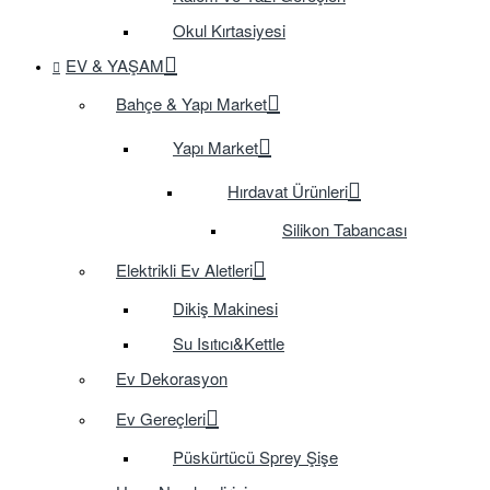
Okul Kırtasiyesi
EV & YAŞAM
Bahçe & Yapı Market
Yapı Market
Hırdavat Ürünleri
Silikon Tabancası
Elektrikli Ev Aletleri
Dikiş Makinesi
Su Isıtıcı&Kettle
Ev Dekorasyon
Ev Gereçleri
Püskürtücü Sprey Şişe