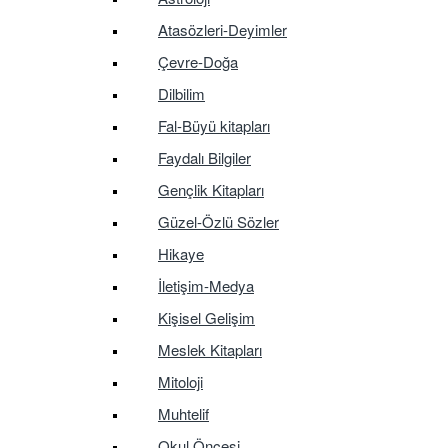
Atasözleri-Deyimler
Çevre-Doğa
Dilbilim
Fal-Büyü kitapları
Faydalı Bilgiler
Gençlik Kitapları
Güzel-Özlü Sözler
Hikaye
İletişim-Medya
Kişisel Gelişim
Meslek Kitapları
Mitoloji
Muhtelif
Okul Öncesi