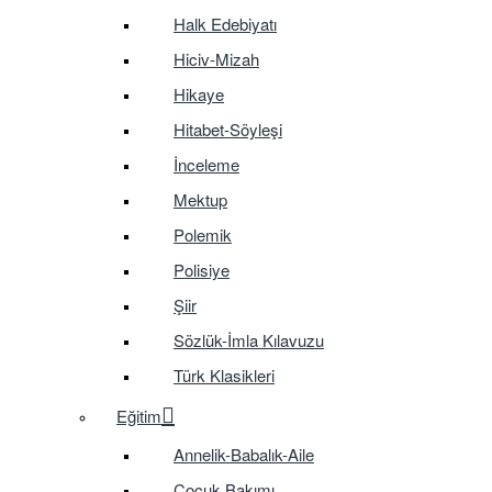
Halk Edebiyatı
Hiciv-Mizah
Hikaye
Hitabet-Söyleşi
İnceleme
Mektup
Polemik
Polisiye
Şiir
Sözlük-İmla Kılavuzu
Türk Klasikleri
Eğitim
Annelik-Babalık-Aile
Çocuk Bakımı