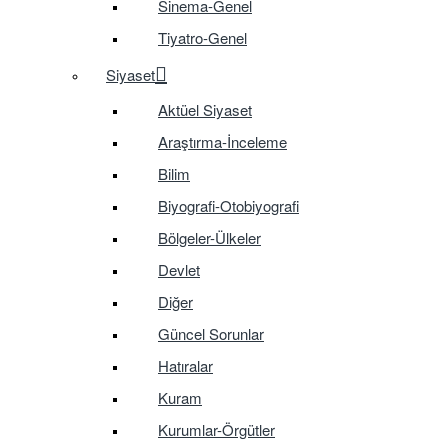
Sinema-Genel
Tiyatro-Genel
Siyaset
Aktüel Siyaset
Araştırma-İnceleme
Bilim
Biyografi-Otobiyografi
Bölgeler-Ülkeler
Devlet
Diğer
Güncel Sorunlar
Hatıralar
Kuram
Kurumlar-Örgütler