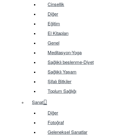
Cinsellik
Diğer
Eğitim
El Kitapları
Genel
Meditasyon-Yoga
Sağlıklı beslenme-Diyet
Sağlıklı Yaşam
Şifalı Bitkiler
Toplum Sağlığı
Sanat
Diğer
Fotoğraf
Geleneksel Sanatlar