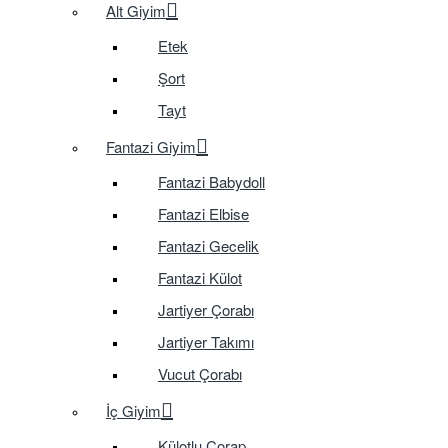
Alt Giyim
Etek
Şort
Tayt
Fantazi Giyim
Fantazi Babydoll
Fantazi Elbise
Fantazi Gecelik
Fantazi Külot
Jartiyer Çorabı
Jartiyer Takımı
Vucut Çorabı
İç Giyim
Külotlu Çorap