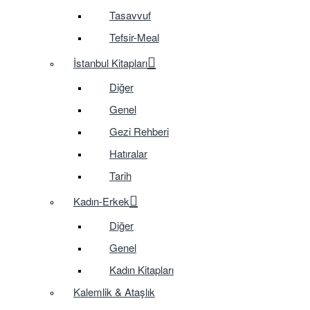
Tasavvuf
Tefsir-Meal
İstanbul Kitapları
Diğer
Genel
Gezi Rehberi
Hatıralar
Tarih
Kadın-Erkek
Diğer
Genel
Kadın Kitapları
Kalemlik & Ataşlık