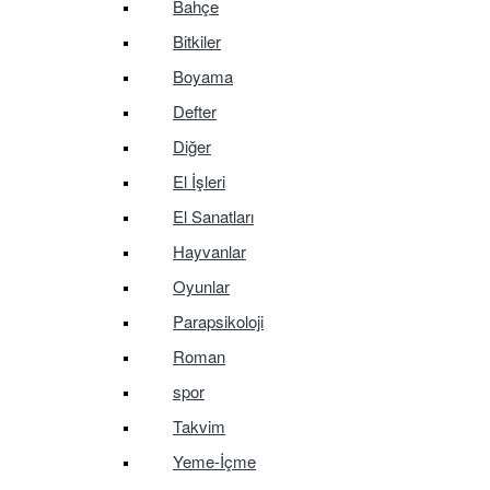
Bahçe
Bitkiler
Boyama
Defter
Diğer
El İşleri
El Sanatları
Hayvanlar
Oyunlar
Parapsikoloji
Roman
spor
Takvim
Yeme-İçme