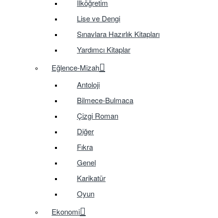
İlköğretim
Lise ve Dengi
Sınavlara Hazırlık Kitapları
Yardımcı Kitaplar
Eğlence-Mizah
Antoloji
Bilmece-Bulmaca
Çizgi Roman
Diğer
Fıkra
Genel
Karikatür
Oyun
Ekonomi