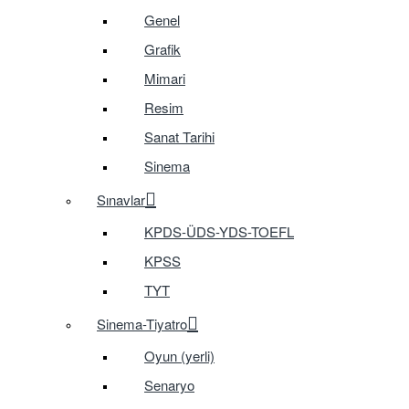
Genel
Grafik
Mimari
Resim
Sanat Tarihi
Sinema
Sınavlar
KPDS-ÜDS-YDS-TOEFL
KPSS
TYT
Sinema-Tiyatro
Oyun (yerli)
Senaryo