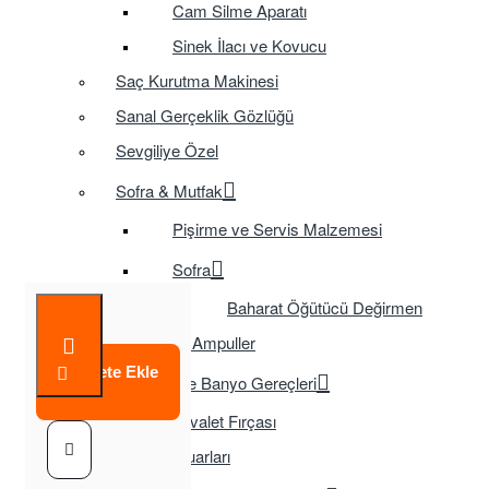
Cam Silme Aparatı
Sinek İlacı ve Kovucu
Saç Kurutma Makinesi
Sanal Gerçeklik Gözlüğü
Sevgiliye Özel
Sofra & Mutfak
Pişirme ve Servis Malzemesi
Sofra
Baharat Öğütücü Değirmen
Tasarruflu Ampuller
Sepete Ekle
Temizlik ve Banyo Gereçleri
Tuvalet Fırçası
TV Aksesuarları