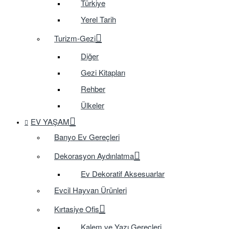
Türkiye
Yerel Tarih
Turizm-Gezi
Diğer
Gezi Kitapları
Rehber
Ülkeler
EV YAŞAM
Banyo Ev Gereçleri
Dekorasyon Aydınlatma
Ev Dekoratif Aksesuarlar
Evcil Hayvan Ürünleri
Kırtasiye Ofis
Kalem ve Yazı Gereçleri