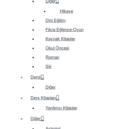
Diğer
Hikaye
Dini Eğitim
Fıkra-Eğlence-Oyun
Kaynak Kitaplar
Okul Öncesi
Roman
Şiir
Dergi
Diğer
Ders Kitapları
Yardımcı Kitaplar
Diğer
Astroloji