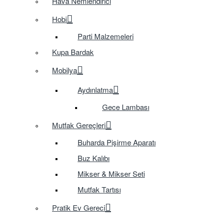
Hava Nemlendirici
Hobi
Parti Malzemeleri
Kupa Bardak
Mobilya
Aydınlatma
Gece Lambası
Mutfak Gereçleri
Buharda Pişirme Aparatı
Buz Kalıbı
Mikser & Mikser Seti
Mutfak Tartısı
Pratik Ev Gereci