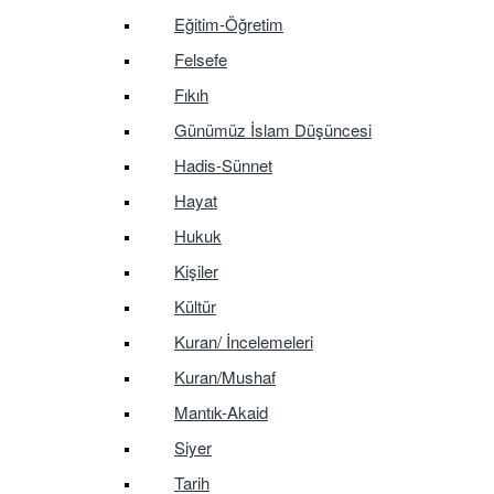
Eğitim-Öğretim
Felsefe
Fıkıh
Günümüz İslam Düşüncesi
Hadis-Sünnet
Hayat
Hukuk
Kişiler
Kültür
Kuran/ İncelemeleri
Kuran/Mushaf
Mantık-Akaid
Siyer
Tarih