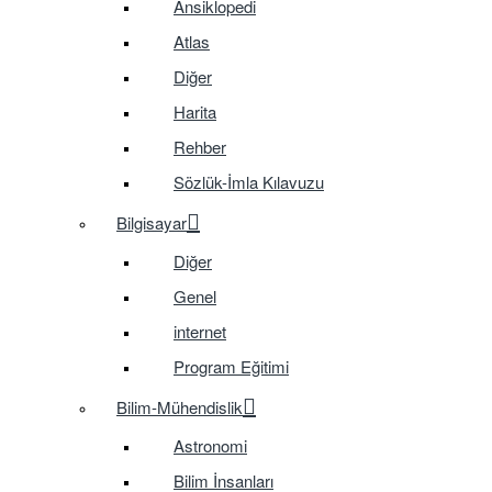
Ansiklopedi
Atlas
Diğer
Harita
Rehber
Sözlük-İmla Kılavuzu
Bilgisayar
Diğer
Genel
internet
Program Eğitimi
Bilim-Mühendislik
Astronomi
Bilim İnsanları