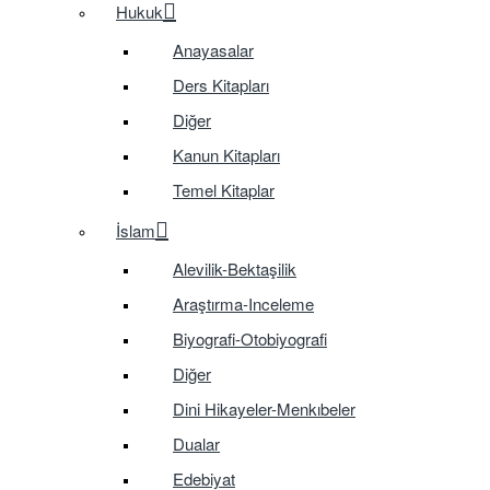
Hukuk
Anayasalar
Ders Kitapları
Diğer
Kanun Kitapları
Temel Kitaplar
İslam
Alevilik-Bektaşilik
Araştırma-Inceleme
Biyografi-Otobiyografi
Diğer
Dini Hikayeler-Menkıbeler
Dualar
Edebiyat