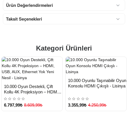
Ürün Değerlendirmeleri
Taksit Seçenekleri
Kategori Ürünleri
HIZLI
Yeni Ürün
10.000 Oyunlu Taşınabilir Oyun
TESLİMAT
HIZLI
Yeni Ürün
Konsolu HDMI Çıkışlı - Lisinya
10.000 Oyun Destekli, Çift
TESLİMAT
Çok Satılan Ürün
Kollu 4K Projeksiyon – HDMI,
USB, AUX, Ethernet Yok Yeni
Nesil - Lisinya
6.797,99₺
8.609,99₺
3.355,99₺
4.250,99₺