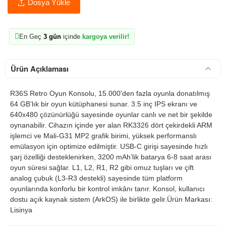
Dosya Yükle
En Geç
3 gün
içinde
kargoya verilir!
Ürün Açıklaması
R36S Retro Oyun Konsolu, 15.000'den fazla oyunla donatılmış
64 GB’lık bir oyun kütüphanesi sunar. 3.5 inç IPS ekranı ve
640x480 çözünürlüğü sayesinde oyunlar canlı ve net bir şekilde
oynanabilir. Cihazın içinde yer alan RK3326 dört çekirdekli ARM
işlemci ve Mali-G31 MP2 grafik birimi, yüksek performanslı
emülasyon için optimize edilmiştir. USB-C girişi sayesinde hızlı
şarj özelliği desteklenirken, 3200 mAh’lik batarya 6-8 saat arası
oyun süresi sağlar. L1, L2, R1, R2 gibi omuz tuşları ve çift
analog çubuk (L3-R3 destekli) sayesinde tüm platform
oyunlarında konforlu bir kontrol imkânı tanır. Konsol, kullanıcı
dostu açık kaynak sistem (ArkOS) ile birlikte gelir.Ürün Markası:
Lisinya