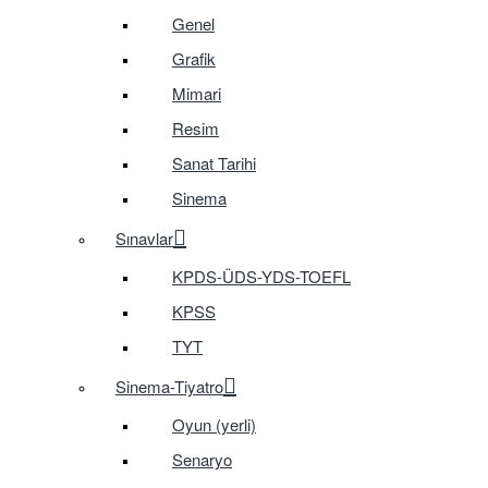
Genel
Grafik
Mimari
Resim
Sanat Tarihi
Sinema
Sınavlar
KPDS-ÜDS-YDS-TOEFL
KPSS
TYT
Sinema-Tiyatro
Oyun (yerli)
Senaryo