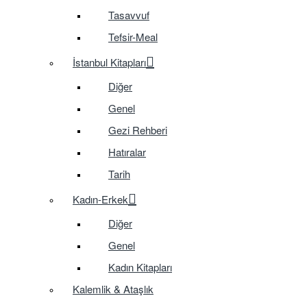
Tasavvuf
Tefsir-Meal
İstanbul Kitapları
Diğer
Genel
Gezi Rehberi
Hatıralar
Tarih
Kadın-Erkek
Diğer
Genel
Kadın Kitapları
Kalemlik & Ataşlık