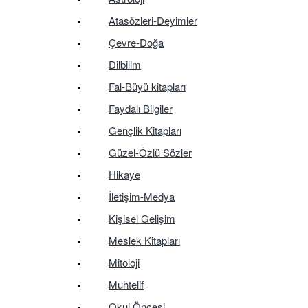
Atasözleri-Deyimler
Çevre-Doğa
Dilbilim
Fal-Büyü kitapları
Faydalı Bilgiler
Gençlik Kitapları
Güzel-Özlü Sözler
Hikaye
İletişim-Medya
Kişisel Gelişim
Meslek Kitapları
Mitoloji
Muhtelif
Okul Öncesi