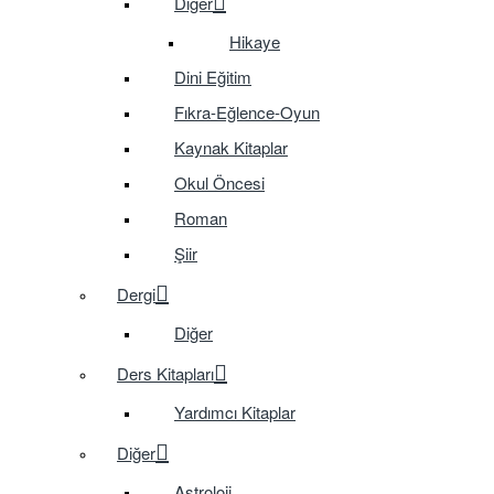
Diğer
Hikaye
Dini Eğitim
Fıkra-Eğlence-Oyun
Kaynak Kitaplar
Okul Öncesi
Roman
Şiir
Dergi
Diğer
Ders Kitapları
Yardımcı Kitaplar
Diğer
Astroloji