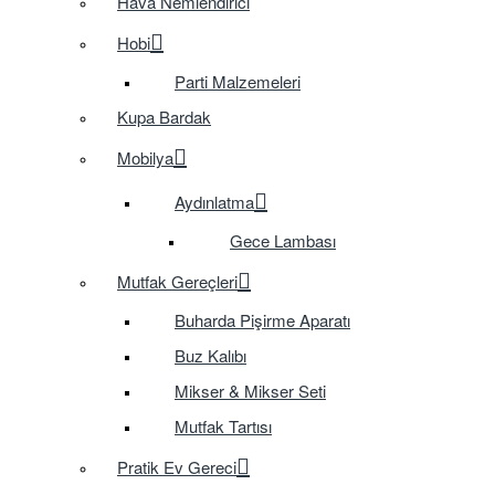
Hava Nemlendirici
Hobi
Parti Malzemeleri
Kupa Bardak
Mobilya
Aydınlatma
Gece Lambası
Mutfak Gereçleri
Buharda Pişirme Aparatı
Buz Kalıbı
Mikser & Mikser Seti
Mutfak Tartısı
Pratik Ev Gereci