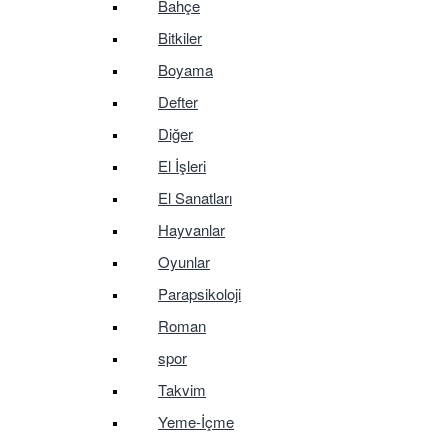
Bahçe
Bitkiler
Boyama
Defter
Diğer
El İşleri
El Sanatları
Hayvanlar
Oyunlar
Parapsikoloji
Roman
spor
Takvim
Yeme-İçme