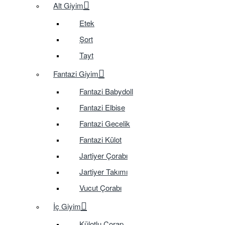
Alt Giyim
Etek
Şort
Tayt
Fantazi Giyim
Fantazi Babydoll
Fantazi Elbise
Fantazi Gecelik
Fantazi Külot
Jartiyer Çorabı
Jartiyer Takımı
Vucut Çorabı
İç Giyim
Külotlu Çorap