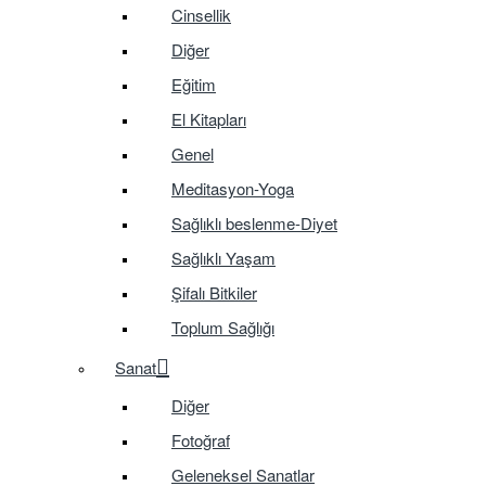
Cinsellik
Diğer
Eğitim
El Kitapları
Genel
Meditasyon-Yoga
Sağlıklı beslenme-Diyet
Sağlıklı Yaşam
Şifalı Bitkiler
Toplum Sağlığı
Sanat
Diğer
Fotoğraf
Geleneksel Sanatlar