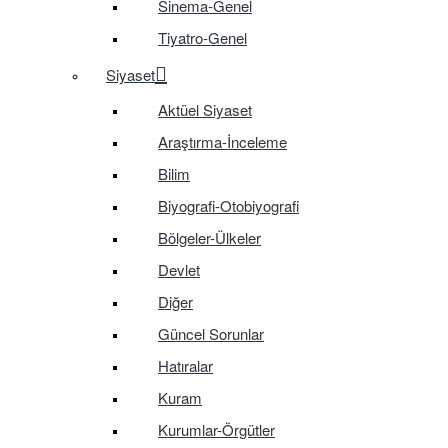
Sinema-Genel
Tiyatro-Genel
Siyaset
Aktüel Siyaset
Araştırma-İnceleme
Bilim
Biyografi-Otobiyografi
Bölgeler-Ülkeler
Devlet
Diğer
Güncel Sorunlar
Hatıralar
Kuram
Kurumlar-Örgütler