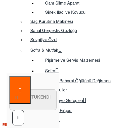
Cam Silme Aparatı
Sinek İlacı ve Kovucu
Saç Kurutma Makinesi
Sanal Gerçeklik Gözlüğü
Sevgiliye Özel
Sofra & Mutfak
Pişirme ve Servis Malzemesi
Sofra
Baharat Öğütücü Değirmen
Tasarruflu Ampuller
STOK TÜKENDİ
Temizlik ve Banyo Gereçleri
Tuvalet Fırçası
TV Aksesuarları
Çok Satılan Ürün
Çok Satılan Ürün
Çok Satılan Ürün
Çok Satılan Ürün
Çok Satılan Ürün
Çok Satılan Ürün