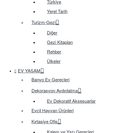
Türkiye
Yerel Tarih
Turizm-Gezi
Diğer
Gezi Kitapları
Rehber
Ülkeler
EV YAŞAM
Banyo Ev Gereçleri
Dekorasyon Aydınlatma
Ev Dekoratif Aksesuarlar
Evcil Hayvan Ürünleri
Kırtasiye Ofis
Kalem ve Yazı Gereçleri