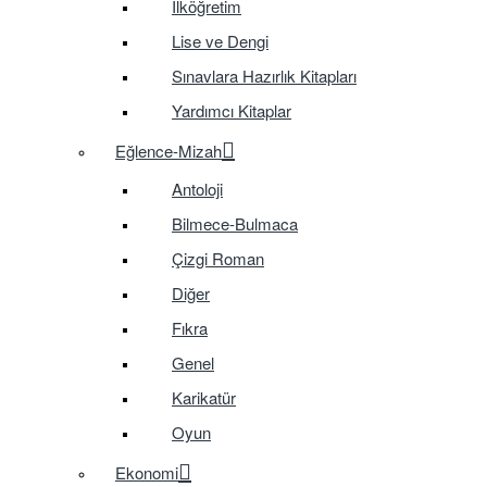
İlköğretim
Lise ve Dengi
Sınavlara Hazırlık Kitapları
Yardımcı Kitaplar
Eğlence-Mizah
Antoloji
Bilmece-Bulmaca
Çizgi Roman
Diğer
Fıkra
Genel
Karikatür
Oyun
Ekonomi