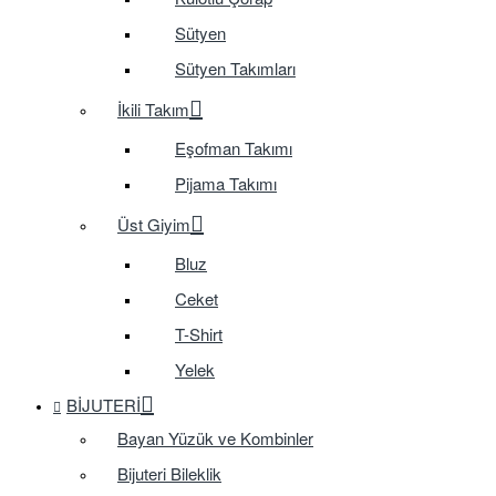
Sütyen
Sütyen Takımları
İkili Takım
Eşofman Takımı
Pijama Takımı
Üst Giyim
Bluz
Ceket
T-Shirt
Yelek
BIJUTERI
Bayan Yüzük ve Kombinler
Bijuteri Bileklik