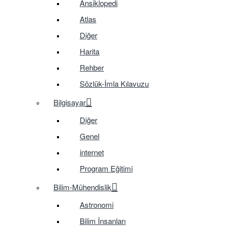
Ansiklopedi
Atlas
Diğer
Harita
Rehber
Sözlük-İmla Kılavuzu
Bilgisayar
Diğer
Genel
internet
Program Eğitimi
Bilim-Mühendislik
Astronomi
Bilim İnsanları