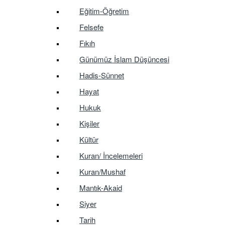
Eğitim-Öğretim
Felsefe
Fıkıh
Günümüz İslam Düşüncesi
Hadis-Sünnet
Hayat
Hukuk
Kişiler
Kültür
Kuran/ İncelemeleri
Kuran/Mushaf
Mantık-Akaid
Siyer
Tarih