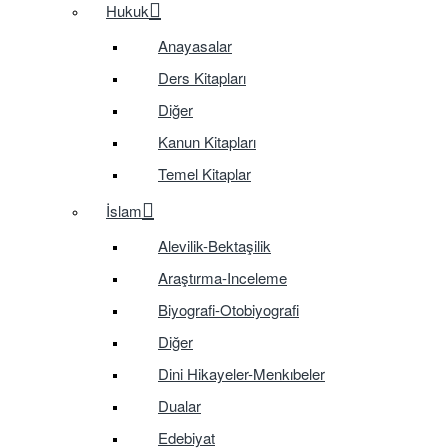
Hukuk
Anayasalar
Ders Kitapları
Diğer
Kanun Kitapları
Temel Kitaplar
İslam
Alevilik-Bektaşilik
Araştırma-Inceleme
Biyografi-Otobiyografi
Diğer
Dini Hikayeler-Menkıbeler
Dualar
Edebiyat