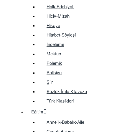
Halk Edebiyatı
Hiciv-Mizah
Hikaye
Hitabet-Söyleşi
İnceleme
Mektup
Polemik
Polisiye
Şiir
Sözlük-İmla Kılavuzu
Türk Klasikleri
Eğitim
Annelik-Babalık-Aile
Çocuk Bakımı