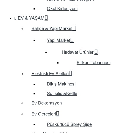
Okul Kırtasiyesi
EV & YAŞAM
Bahçe & Yapı Market
Yapı Market
Hırdavat Ürünleri
Silikon Tabancası
Elektrikli Ev Aletleri
Dikiş Makinesi
Su Isıtıcı&Kettle
Ev Dekorasyon
Ev Gereçleri
Püskürtücü Sprey Şişe