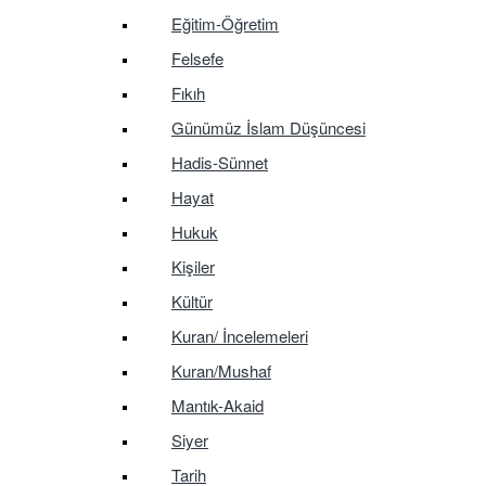
Eğitim-Öğretim
Felsefe
Fıkıh
Günümüz İslam Düşüncesi
Hadis-Sünnet
Hayat
Hukuk
Kişiler
Kültür
Kuran/ İncelemeleri
Kuran/Mushaf
Mantık-Akaid
Siyer
Tarih