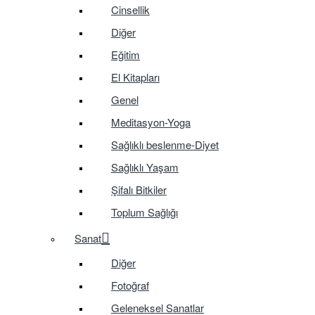
Cinsellik
Diğer
Eğitim
El Kitapları
Genel
Meditasyon-Yoga
Sağlıklı beslenme-Diyet
Sağlıklı Yaşam
Şifalı Bitkiler
Toplum Sağlığı
Sanat
Diğer
Fotoğraf
Geleneksel Sanatlar