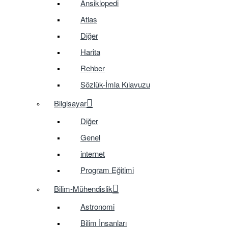
Ansiklopedi
Atlas
Diğer
Harita
Rehber
Sözlük-İmla Kılavuzu
Bilgisayar
Diğer
Genel
internet
Program Eğitimi
Bilim-Mühendislik
Astronomi
Bilim İnsanları