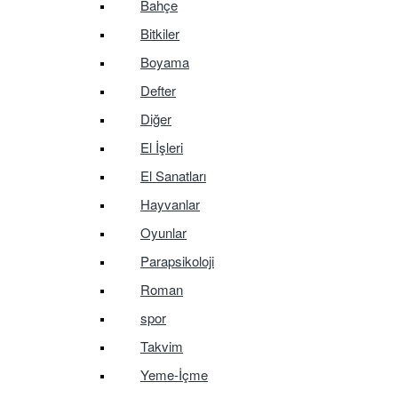
Bahçe
Bitkiler
Boyama
Defter
Diğer
El İşleri
El Sanatları
Hayvanlar
Oyunlar
Parapsikoloji
Roman
spor
Takvim
Yeme-İçme