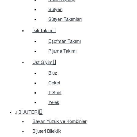
Sütyen
Sütyen Takımları
İkili Takım
Eşofman Takımı
Pijama Takımı
Üst Giyim
Bluz
Ceket
T-Shirt
Yelek
BIJUTERI
Bayan Yüzük ve Kombinler
Bijuteri Bileklik