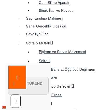
Cam Silme Aparatı
Sinek İlacı ve Kovucu
Saç Kurutma Makinesi
Sanal Gerçeklik Gözlüğü
Sevgiliye Özel
Sofra & Mutfak
Pişirme ve Servis Malzemesi
Sofra
Baharat Öğütücü Değirmen
Tasarruflu Ampuller
STOK TÜKENDİ
Temizlik ve Banyo Gereçleri
Tuvalet Fırçası
TV Aksesuarları
Çok Satılan Ürün
Çok Satılan Ürün
Çok Satılan Ürün