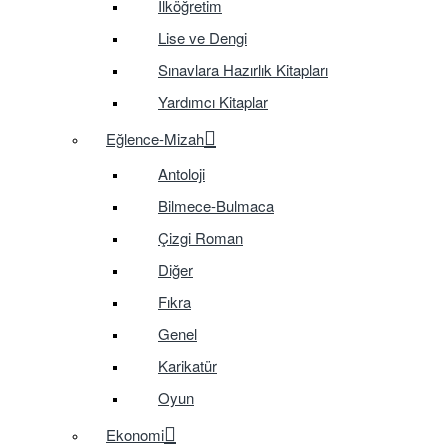
İlköğretim
Lise ve Dengi
Sınavlara Hazırlık Kitapları
Yardımcı Kitaplar
Eğlence-Mizah
Antoloji
Bilmece-Bulmaca
Çizgi Roman
Diğer
Fıkra
Genel
Karikatür
Oyun
Ekonomi