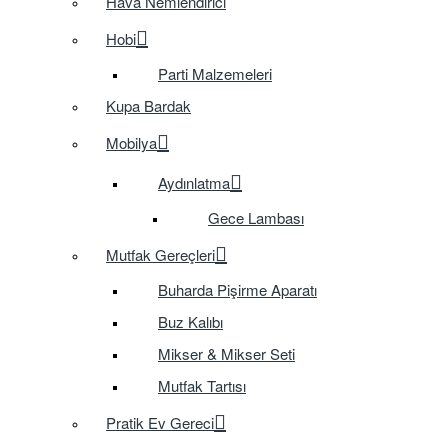
Hava Nemlendirici
Hobi
Parti Malzemeleri
Kupa Bardak
Mobilya
Aydınlatma
Gece Lambası
Mutfak Gereçleri
Buharda Pişirme Aparatı
Buz Kalıbı
Mikser & Mikser Seti
Mutfak Tartısı
Pratik Ev Gereci