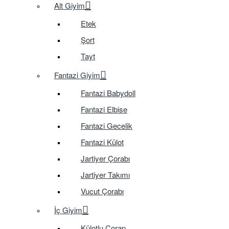
Alt Giyim
Etek
Şort
Tayt
Fantazi Giyim
Fantazi Babydoll
Fantazi Elbise
Fantazi Gecelik
Fantazi Külot
Jartiyer Çorabı
Jartiyer Takımı
Vucut Çorabı
İç Giyim
Külotlu Çorap