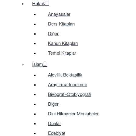
Hukuk
Anayasalar
Ders Kitapları
Diğer
Kanun Kitapları
Temel Kitaplar
İslam
Alevilik-Bektaşilik
Araştırma-Inceleme
Biyografi-Otobiyografi
Diğer
Dini Hikayeler-Menkıbeler
Dualar
Edebiyat