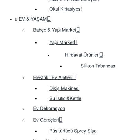
Okul Kırtasiyesi
EV & YAŞAM
Bahçe & Yapı Market
Yapı Market
Hırdavat Ürünleri
Silikon Tabancası
Elektrikli Ev Aletleri
Dikiş Makinesi
Su Isıtıcı&Kettle
Ev Dekorasyon
Ev Gereçleri
Püskürtücü Sprey Şişe