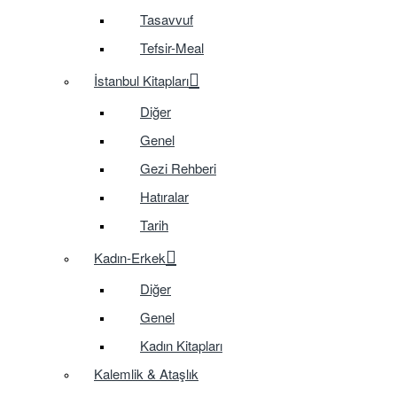
Tasavvuf
Tefsir-Meal
İstanbul Kitapları
Diğer
Genel
Gezi Rehberi
Hatıralar
Tarih
Kadın-Erkek
Diğer
Genel
Kadın Kitapları
Kalemlik & Ataşlık