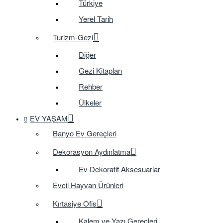
Türkiye
Yerel Tarih
Turizm-Gezi
Diğer
Gezi Kitapları
Rehber
Ülkeler
EV YAŞAM
Banyo Ev Gereçleri
Dekorasyon Aydınlatma
Ev Dekoratif Aksesuarlar
Evcil Hayvan Ürünleri
Kırtasiye Ofis
Kalem ve Yazı Gereçleri