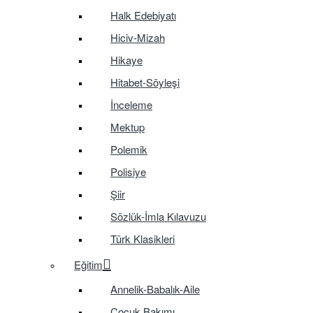
Halk Edebiyatı
Hiciv-Mizah
Hikaye
Hitabet-Söyleşi
İnceleme
Mektup
Polemik
Polisiye
Şiir
Sözlük-İmla Kılavuzu
Türk Klasikleri
Eğitim
Annelik-Babalık-Aile
Çocuk Bakımı