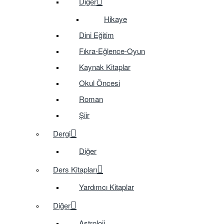
Diğer
Hikaye
Dini Eğitim
Fıkra-Eğlence-Oyun
Kaynak Kitaplar
Okul Öncesi
Roman
Şiir
Dergi
Diğer
Ders Kitapları
Yardımcı Kitaplar
Diğer
Astroloji