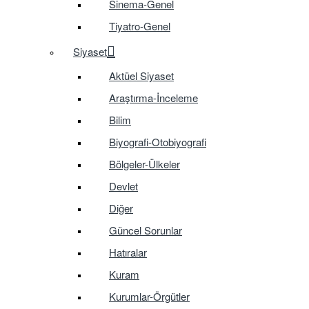
Sinema-Genel
Tiyatro-Genel
Siyaset
Aktüel Siyaset
Araştırma-İnceleme
Bilim
Biyografi-Otobiyografi
Bölgeler-Ülkeler
Devlet
Diğer
Güncel Sorunlar
Hatıralar
Kuram
Kurumlar-Örgütler