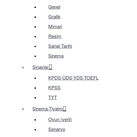
Genel
Grafik
Mimari
Resim
Sanat Tarihi
Sinema
Sınavlar
KPDS-ÜDS-YDS-TOEFL
KPSS
TYT
Sinema-Tiyatro
Oyun (yerli)
Senaryo