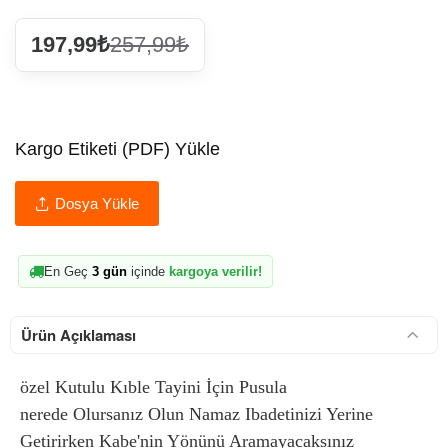
197,99₺
257,99₺
Kargo Etiketi (PDF) Yükle
Dosya Yükle
En Geç
3 gün
içinde
kargoya verilir!
Ürün Açıklaması
özel Kutulu Kıble Tayini İçin Pusula
nerede Olursanız Olun Namaz Ibadetinizi Yerine
Getirirken Kabe'nin Yönünü Aramayacaksınız