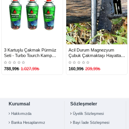
HIZLI
HIZLI
Yeni Ürün
Yeni Ürün
3 Kartuşlu Çakmak Pürmüz
Acil Durum Magnezyum
TESLİMAT
TESLİMAT
Seti - Turbo Tourch Kamp
Çubuk Çakmaktaşı Hayatta
Piknik Pürmüz Seti ( Lisinya )
Kalma Ateş Başlatıcı Çakmak
Kiti Düdük Hediyeli ( Lisinya )
788,99₺
1.027,99₺
160,99₺
209,99₺
Kurumsal
Sözleşmeler
Hakkımızda
Üyelik Sözleşmesi
Banka Hesaplarımız
Bayi İade Sözleşmesi