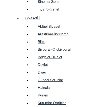
Sinema-Genel
Tiyatro-Genel
Siyaset
Aktüel Siyaset
Araştırma-İnceleme
Bilim
Biyografi-Otobiyografi
Bölgeler-Ülkeler
Devlet
Diğer
Güncel Sorunlar
Hatıralar
Kuram
Kurumlar-Örgütler