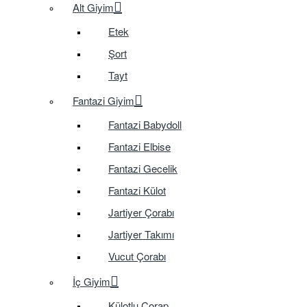
Alt Giyim
Etek
Şort
Tayt
Fantazi Giyim
Fantazi Babydoll
Fantazi Elbise
Fantazi Gecelik
Fantazi Külot
Jartiyer Çorabı
Jartiyer Takımı
Vucut Çorabı
İç Giyim
Külotlu Çorap