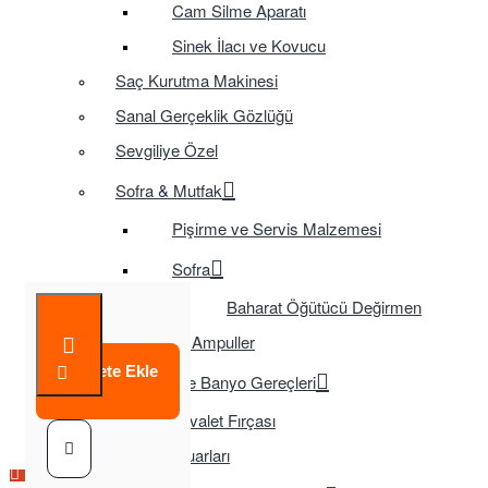
Cam Silme Aparatı
Sinek İlacı ve Kovucu
Saç Kurutma Makinesi
Sanal Gerçeklik Gözlüğü
Sevgiliye Özel
Sofra & Mutfak
Pişirme ve Servis Malzemesi
Sofra
Baharat Öğütücü Değirmen
Tasarruflu Ampuller
Sepete Ekle
Temizlik ve Banyo Gereçleri
Tuvalet Fırçası
TV Aksesuarları
Çok Satılan Ürün
Çok Satılan Ürün