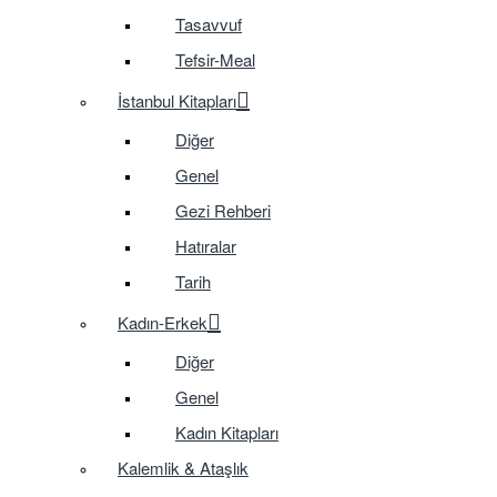
Tasavvuf
Tefsir-Meal
İstanbul Kitapları
Diğer
Genel
Gezi Rehberi
Hatıralar
Tarih
Kadın-Erkek
Diğer
Genel
Kadın Kitapları
Kalemlik & Ataşlık