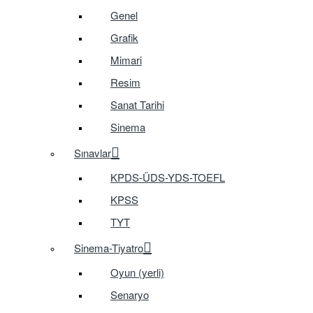
Genel
Grafik
Mimari
Resim
Sanat Tarihi
Sinema
Sınavlar
KPDS-ÜDS-YDS-TOEFL
KPSS
TYT
Sinema-Tiyatro
Oyun (yerli)
Senaryo