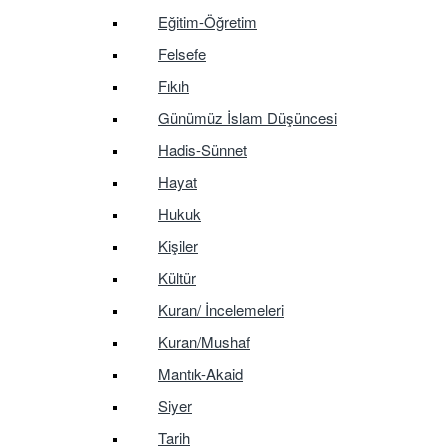
Eğitim-Öğretim
Felsefe
Fıkıh
Günümüz İslam Düşüncesi
Hadis-Sünnet
Hayat
Hukuk
Kişiler
Kültür
Kuran/ İncelemeleri
Kuran/Mushaf
Mantık-Akaid
Siyer
Tarih