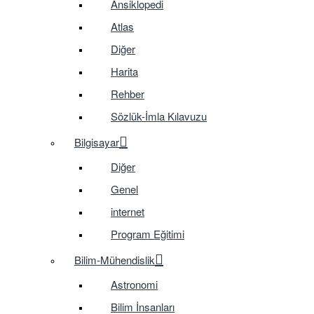
Ansiklopedi
Atlas
Diğer
Harita
Rehber
Sözlük-İmla Kılavuzu
Bilgisayar
Diğer
Genel
internet
Program Eğitimi
Bilim-Mühendislik
Astronomi
Bilim İnsanları