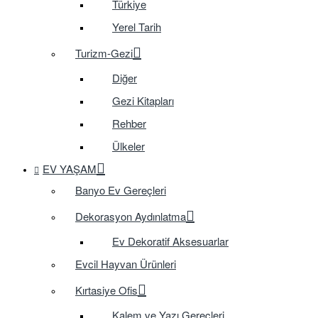
Türkiye
Yerel Tarih
Turizm-Gezi
Diğer
Gezi Kitapları
Rehber
Ülkeler
EV YAŞAM
Banyo Ev Gereçleri
Dekorasyon Aydınlatma
Ev Dekoratif Aksesuarlar
Evcil Hayvan Ürünleri
Kırtasiye Ofis
Kalem ve Yazı Gereçleri