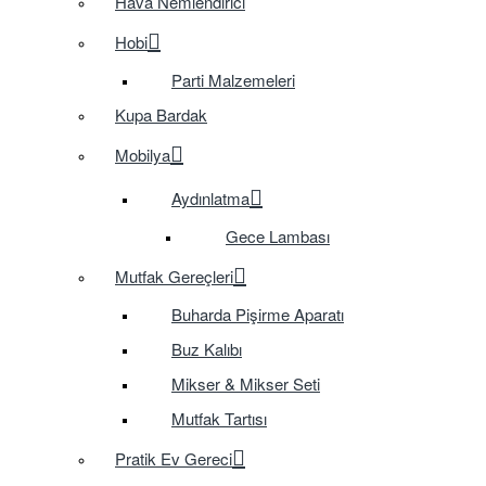
Hava Nemlendirici
Hobi
Parti Malzemeleri
Kupa Bardak
Mobilya
Aydınlatma
Gece Lambası
Mutfak Gereçleri
Buharda Pişirme Aparatı
Buz Kalıbı
Mikser & Mikser Seti
Mutfak Tartısı
Pratik Ev Gereci