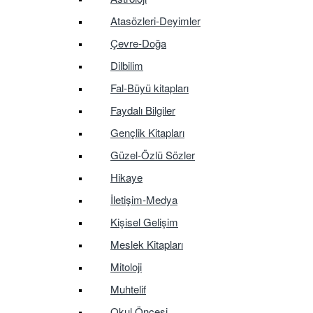
Atasözleri-Deyimler
Çevre-Doğa
Dilbilim
Fal-Büyü kitapları
Faydalı Bilgiler
Gençlik Kitapları
Güzel-Özlü Sözler
Hikaye
İletişim-Medya
Kişisel Gelişim
Meslek Kitapları
Mitoloji
Muhtelif
Okul Öncesi