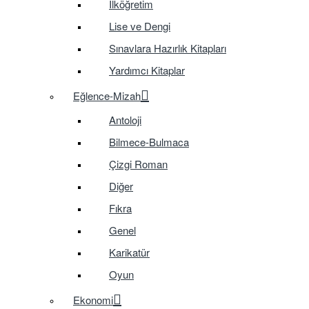
İlköğretim
Lise ve Dengi
Sınavlara Hazırlık Kitapları
Yardımcı Kitaplar
Eğlence-Mizah
Antoloji
Bilmece-Bulmaca
Çizgi Roman
Diğer
Fıkra
Genel
Karikatür
Oyun
Ekonomi