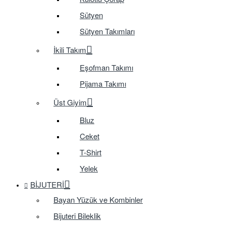
Sütyen
Sütyen Takımları
İkili Takım
Eşofman Takımı
Pijama Takımı
Üst Giyim
Bluz
Ceket
T-Shirt
Yelek
BIJUTERI
Bayan Yüzük ve Kombinler
Bijuteri Bileklik