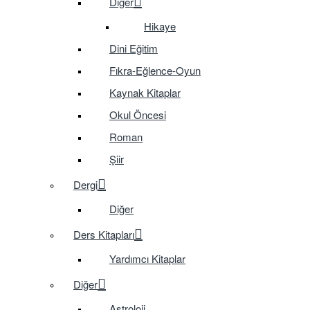
Diğer
Hikaye
Dini Eğitim
Fıkra-Eğlence-Oyun
Kaynak Kitaplar
Okul Öncesi
Roman
Şiir
Dergi
Diğer
Ders Kitapları
Yardımcı Kitaplar
Diğer
Astroloji