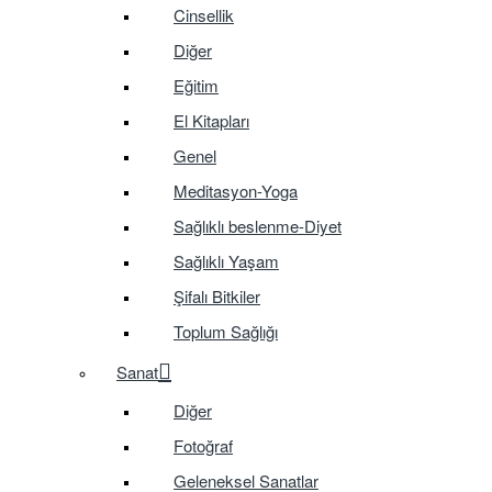
Cinsellik
Diğer
Eğitim
El Kitapları
Genel
Meditasyon-Yoga
Sağlıklı beslenme-Diyet
Sağlıklı Yaşam
Şifalı Bitkiler
Toplum Sağlığı
Sanat
Diğer
Fotoğraf
Geleneksel Sanatlar