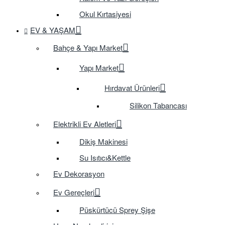
Okul Kırtasiyesi
EV & YAŞAM
Bahçe & Yapı Market
Yapı Market
Hırdavat Ürünleri
Silikon Tabancası
Elektrikli Ev Aletleri
Dikiş Makinesi
Su Isıtıcı&Kettle
Ev Dekorasyon
Ev Gereçleri
Püskürtücü Sprey Şişe