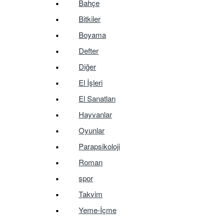
Bahçe
Bitkiler
Boyama
Defter
Diğer
El İşleri
El Sanatları
Hayvanlar
Oyunlar
Parapsikoloji
Roman
spor
Takvim
Yeme-İçme