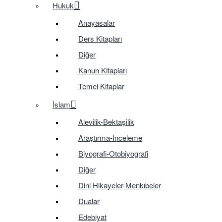
Hukuk
Anayasalar
Ders Kitapları
Diğer
Kanun Kitapları
Temel Kitaplar
İslam
Alevilik-Bektaşilik
Araştırma-Inceleme
Biyografi-Otobiyografi
Diğer
Dini Hikayeler-Menkıbeler
Dualar
Edebiyat