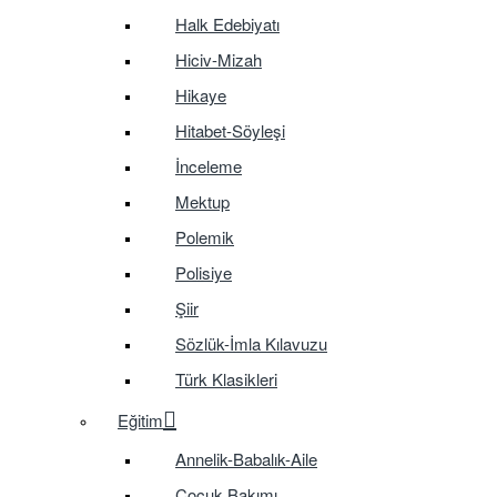
Halk Edebiyatı
Hiciv-Mizah
Hikaye
Hitabet-Söyleşi
İnceleme
Mektup
Polemik
Polisiye
Şiir
Sözlük-İmla Kılavuzu
Türk Klasikleri
Eğitim
Annelik-Babalık-Aile
Çocuk Bakımı