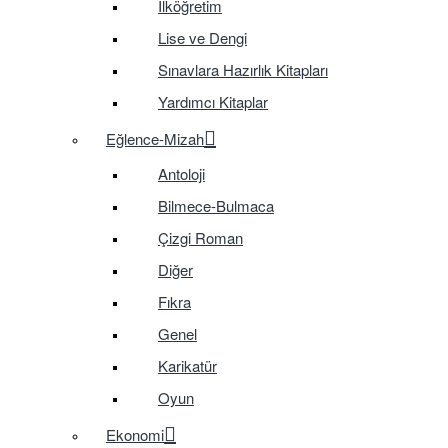
İlköğretim
Lise ve Dengi
Sınavlara Hazırlık Kitapları
Yardımcı Kitaplar
Eğlence-Mizah
Antoloji
Bilmece-Bulmaca
Çizgi Roman
Diğer
Fıkra
Genel
Karikatür
Oyun
Ekonomi