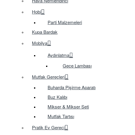
Hava Nemlendirici
Hobi
Parti Malzemeleri
Kupa Bardak
Mobilya
Aydınlatma
Gece Lambası
Mutfak Gereçleri
Buharda Pişirme Aparatı
Buz Kalıbı
Mikser & Mikser Seti
Mutfak Tartısı
Pratik Ev Gereci