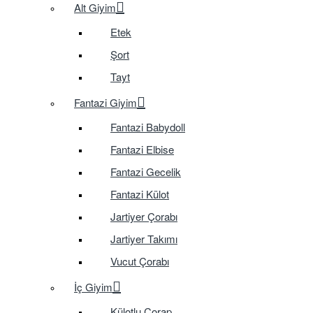
Alt Giyim
Etek
Şort
Tayt
Fantazi Giyim
Fantazi Babydoll
Fantazi Elbise
Fantazi Gecelik
Fantazi Külot
Jartiyer Çorabı
Jartiyer Takımı
Vucut Çorabı
İç Giyim
Külotlu Çorap