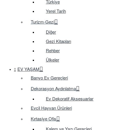
Türkiye
Yerel Tarih
Turizm-Gezi
Diğer
Gezi Kitapları
Rehber
Ülkeler
EV YAŞAM
Banyo Ev Gereçleri
Dekorasyon Aydınlatma
Ev Dekoratif Aksesuarlar
Evcil Hayvan Ürünleri
Kırtasiye Ofis
Kalem ve Yazı Gereçleri