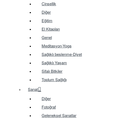
Cinsellik
Diğer
Eğitim
El Kitapları
Genel
Meditasyon-Yoga
Sağlıklı beslenme-Diyet
Sağlıklı Yaşam
Şifalı Bitkiler
Toplum Sağlığı
Sanat
Diğer
Fotoğraf
Geleneksel Sanatlar