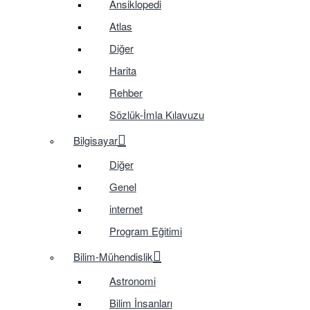
Ansiklopedi
Atlas
Diğer
Harita
Rehber
Sözlük-İmla Kılavuzu
Bilgisayar
Diğer
Genel
internet
Program Eğitimi
Bilim-Mühendislik
Astronomi
Bilim İnsanları