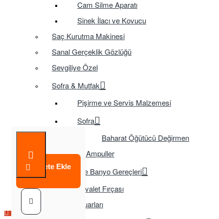
Cam Silme Aparatı
Sinek İlacı ve Kovucu
Saç Kurutma Makinesi
Sanal Gerçeklik Gözlüğü
Sevgiliye Özel
Sofra & Mutfak
Pişirme ve Servis Malzemesi
Sofra
Baharat Öğütücü Değirmen
Tasarruflu Ampuller
Sepete Ekle
Temizlik ve Banyo Gereçleri
Tuvalet Fırçası
TV Aksesuarları
Çok Satılan Ürün