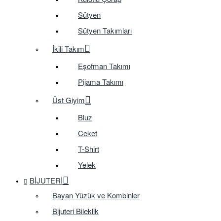
Sütyen
Sütyen Takımları
İkili Takım
Eşofman Takımı
Pijama Takımı
Üst Giyim
Bluz
Ceket
T-Shirt
Yelek
BIJUTERI
Bayan Yüzük ve Kombinler
Bijuteri Bileklik