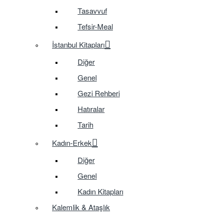
Tasavvuf
Tefsir-Meal
İstanbul Kitapları
Diğer
Genel
Gezi Rehberi
Hatıralar
Tarih
Kadın-Erkek
Diğer
Genel
Kadın Kitapları
Kalemlik & Ataşlık