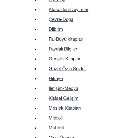
Atasözleri-Deyimler
Çevre-Doğa
Dilbilim
Fal-Büyü kitapları
Faydalı Bilgiler
Gençlik Kitapları
Güzel-Özlü Sözler
Hikaye
İletişim-Medya
Kişisel Gelişim
Meslek Kitapları
Mitoloji
Muhtelif
Okul Öncesi