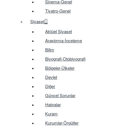
Sinema-Genel
Tiyatro-Genel
Siyaset
Aktüel Siyaset
Araştırma-İnceleme
Bilim
Biyografi-Otobiyografi
Bölgeler-Ülkeler
Devlet
Diğer
Güncel Sorunlar
Hatıralar
Kuram
Kurumlar-Örgütler