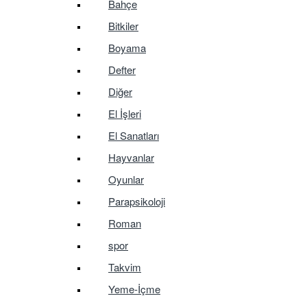
Bahçe
Bitkiler
Boyama
Defter
Diğer
El İşleri
El Sanatları
Hayvanlar
Oyunlar
Parapsikoloji
Roman
spor
Takvim
Yeme-İçme