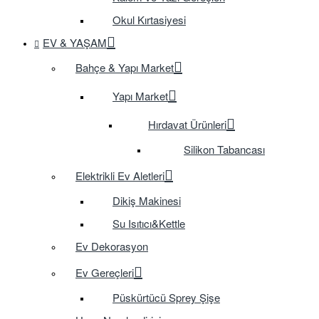
Okul Kırtasiyesi
EV & YAŞAM
Bahçe & Yapı Market
Yapı Market
Hırdavat Ürünleri
Silikon Tabancası
Elektrikli Ev Aletleri
Dikiş Makinesi
Su Isıtıcı&Kettle
Ev Dekorasyon
Ev Gereçleri
Püskürtücü Sprey Şişe