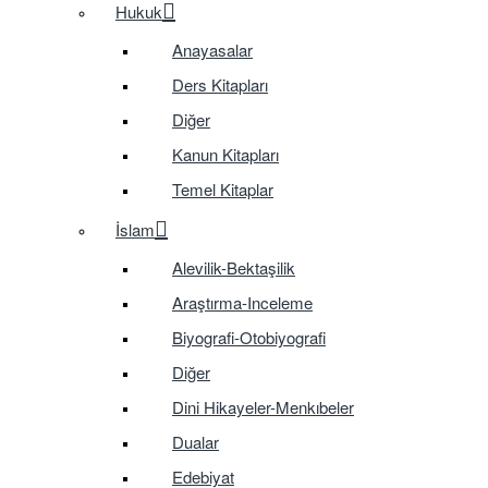
Hukuk
Anayasalar
Ders Kitapları
Diğer
Kanun Kitapları
Temel Kitaplar
İslam
Alevilik-Bektaşilik
Araştırma-Inceleme
Biyografi-Otobiyografi
Diğer
Dini Hikayeler-Menkıbeler
Dualar
Edebiyat