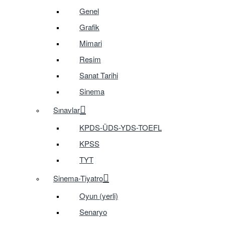
Genel
Grafik
Mimari
Resim
Sanat Tarihi
Sinema
Sınavlar
KPDS-ÜDS-YDS-TOEFL
KPSS
TYT
Sinema-Tiyatro
Oyun (yerli)
Senaryo