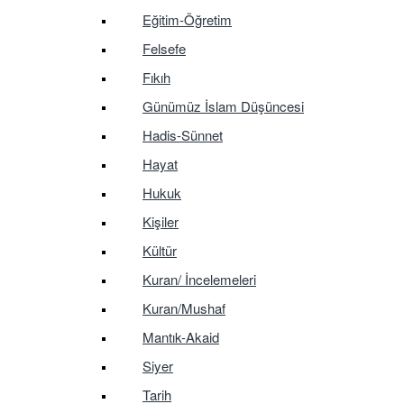
Eğitim-Öğretim
Felsefe
Fıkıh
Günümüz İslam Düşüncesi
Hadis-Sünnet
Hayat
Hukuk
Kişiler
Kültür
Kuran/ İncelemeleri
Kuran/Mushaf
Mantık-Akaid
Siyer
Tarih