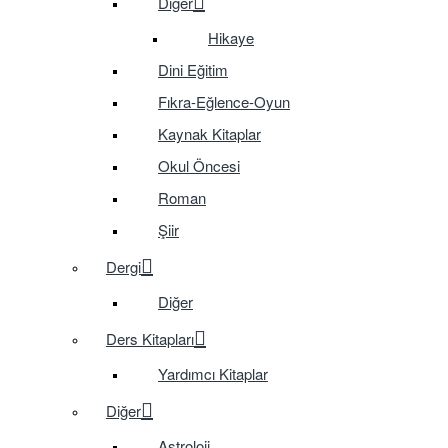
Diğer
Hikaye
Dini Eğitim
Fıkra-Eğlence-Oyun
Kaynak Kitaplar
Okul Öncesi
Roman
Şiir
Dergi
Diğer
Ders Kitapları
Yardımcı Kitaplar
Diğer
Astroloji