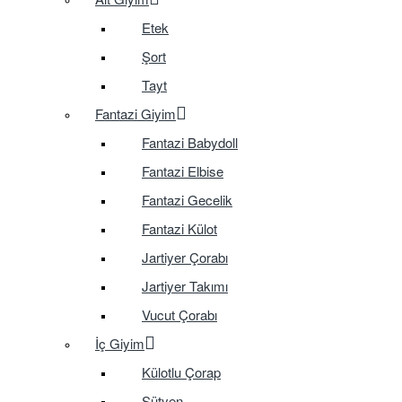
Etek
Şort
Tayt
Fantazi Giyim
Fantazi Babydoll
Fantazi Elbise
Fantazi Gecelik
Fantazi Külot
Jartiyer Çorabı
Jartiyer Takımı
Vucut Çorabı
İç Giyim
Külotlu Çorap
Sütyen