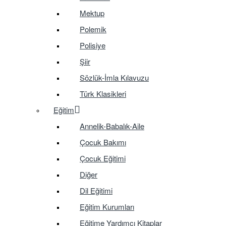
Mektup
Polemik
Polisiye
Şiir
Sözlük-İmla Kılavuzu
Türk Klasikleri
Eğitim
Annelik-Babalık-Aile
Çocuk Bakımı
Çocuk Eğitimi
Diğer
Dil Eğitimi
Eğitim Kurumları
Eğitime Yardımcı Kitaplar