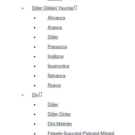
Diğer Dildeki Yayınlar
Almanca
Arapça
Diğer
Fransızca
İngilizce
İspanyolca
İtalyanca
Rusça
Din
Diğer
Diğer Dinler
Dini Metinler
Felsefe-Sosyoloji-Psikoloji-Mitoloji