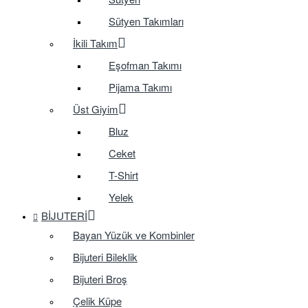
Sütyen Takımları
İkili Takım
Eşofman Takımı
Pijama Takımı
Üst Giyim
Bluz
Ceket
T-Shirt
Yelek
BIJUTERI
Bayan Yüzük ve Kombinler
Bijuteri Bileklik
Bijuteri Broş
Çelik Küpe