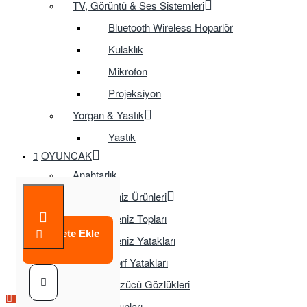
TV, Görüntü & Ses Sistemleri
Bluetooth Wireless Hoparlör
Kulaklık
Mikrofon
Projeksiyon
Yorgan & Yastık
Yastık
OYUNCAK
Anahtarlık
Çeşitli Deniz Ürünleri
Deniz Topları
Sepete Ekle
Deniz Yatakları
Sörf Yatakları
Yüzücü Gözlükleri
Çok Satılan Ürün
Çok Satılan Ürün
Çok Satılan Ürün
Çok Satılan Ürün
Çok Satılan Ürün
Çok Satılan Ürün
Çocuk Oyunları