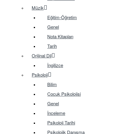
Müzik
Eğitim-Öğretim
Genel
Nota Kitapları
Tarih
Orijinal Dil
İngilizce
Psikoloji
Bilim
Çocuk Psikolojisi
Genel
İnceleme
Psikoloji Tarihi
Psikolojik Danışma