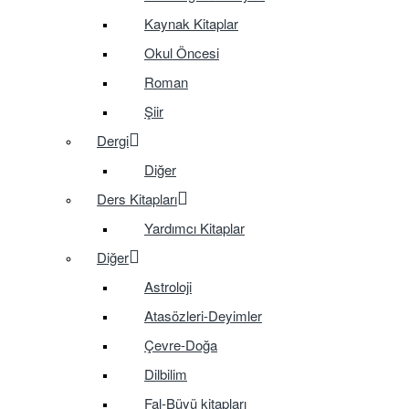
Kaynak Kitaplar
Okul Öncesi
Roman
Şiir
Dergi
Diğer
Ders Kitapları
Yardımcı Kitaplar
Diğer
Astroloji
Atasözleri-Deyimler
Çevre-Doğa
Dilbilim
Fal-Büyü kitapları