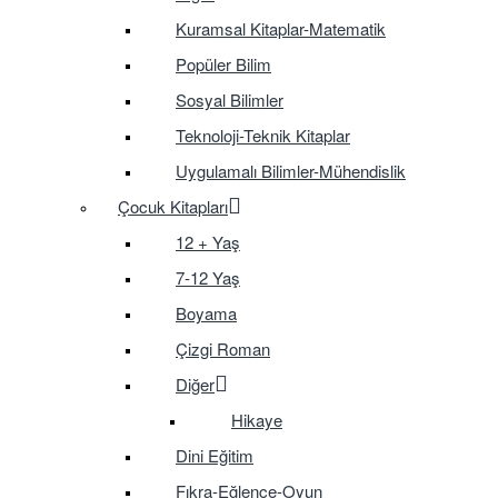
Kuramsal Kitaplar-Matematik
Popüler Bilim
Sosyal Bilimler
Teknoloji-Teknik Kitaplar
Uygulamalı Bilimler-Mühendislik
Çocuk Kitapları
12 + Yaş
7-12 Yaş
Boyama
Çizgi Roman
Diğer
Hikaye
Dini Eğitim
Fıkra-Eğlence-Oyun