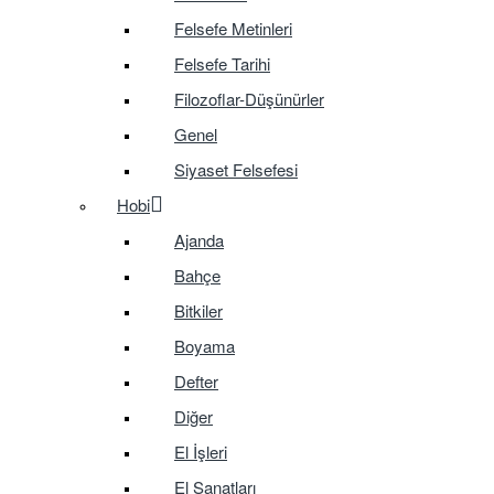
Felsefe Metinleri
Felsefe Tarihi
Filozoflar-Düşünürler
Genel
Siyaset Felsefesi
Hobi
Ajanda
Bahçe
Bitkiler
Boyama
Defter
Diğer
El İşleri
El Sanatları