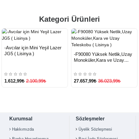
Kategori Ürünleri
HIZLI
Yeni Ürün
-Avcılar için Mini Yeşil Lazer
TESLİMAT
HIZLI
Yeni Ürün
JG5 ( Lisinya )
-F90080 Yüksek Netlik,Uzay
TESLİMAT
Monoküler,Kara ve Uzay
Teleskobu ( Lisinya )
1.612,99₺
2.100,99₺
27.657,99₺
36.023,99₺
Kurumsal
Sözleşmeler
Hakkımızda
Üyelik Sözleşmesi
Banka Hesaplarımız
Bayi İade Sözleşmesi