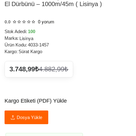
El Dürbünü – 1000m/45m ( Lisinya )
0 yorum
0.0
Stok Adedi:
100
Lisinya
Marka:
Ürün Kodu:
4033-1457
Kargo:
Sürat Kargo
3.748,99₺
4.882,99₺
Kargo Etiketi (PDF) Yükle
Dosya Yükle