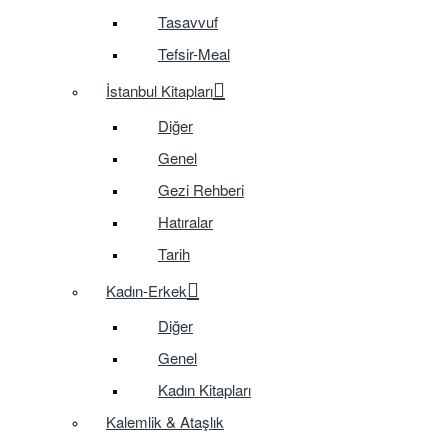
Tasavvuf
Tefsir-Meal
İstanbul Kitapları
Diğer
Genel
Gezi Rehberi
Hatıralar
Tarih
Kadın-Erkek
Diğer
Genel
Kadın Kitapları
Kalemlik & Ataşlık