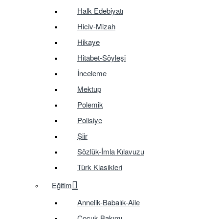
Halk Edebiyatı
Hiciv-Mizah
Hikaye
Hitabet-Söyleşi
İnceleme
Mektup
Polemik
Polisiye
Şiir
Sözlük-İmla Kılavuzu
Türk Klasikleri
Eğitim
Annelik-Babalık-Aile
Çocuk Bakımı