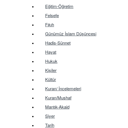
Eğitim-Öğretim
Felsefe
Fıkıh
Günümüz İslam Düşüncesi
Hadis-Sünnet
Hayat
Hukuk
Kişiler
Kültür
Kuran/ İncelemeleri
Kuran/Mushaf
Mantık-Akaid
Siyer
Tarih