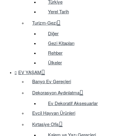
Türkiye
Yerel Tarih
Turizm-Gezi
Diğer
Gezi Kitapları
Rehber
Ülkeler
EV YAŞAM
Banyo Ev Gereçleri
Dekorasyon Aydınlatma
Ev Dekoratif Aksesuarlar
Evcil Hayvan Ürünleri
Kırtasiye Ofis
Kalem ve Yazı Gereçleri