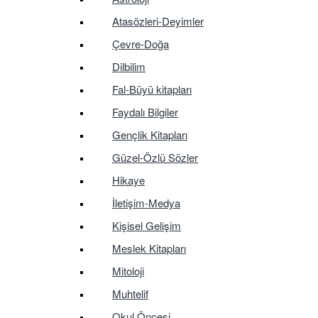
Atasözleri-Deyimler
Çevre-Doğa
Dilbilim
Fal-Büyü kitapları
Faydalı Bilgiler
Gençlik Kitapları
Güzel-Özlü Sözler
Hikaye
İletişim-Medya
Kişisel Gelişim
Meslek Kitapları
Mitoloji
Muhtelif
Okul Öncesi