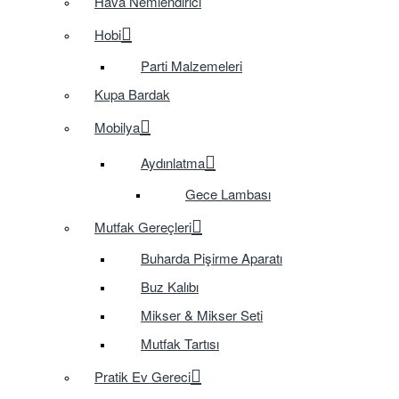
Hava Nemlendirici
Hobi
Parti Malzemeleri
Kupa Bardak
Mobilya
Aydınlatma
Gece Lambası
Mutfak Gereçleri
Buharda Pişirme Aparatı
Buz Kalıbı
Mikser & Mikser Seti
Mutfak Tartısı
Pratik Ev Gereci