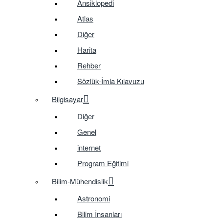
Ansiklopedi
Atlas
Diğer
Harita
Rehber
Sözlük-İmla Kılavuzu
Bilgisayar
Diğer
Genel
internet
Program Eğitimi
Bilim-Mühendislik
Astronomi
Bilim İnsanları