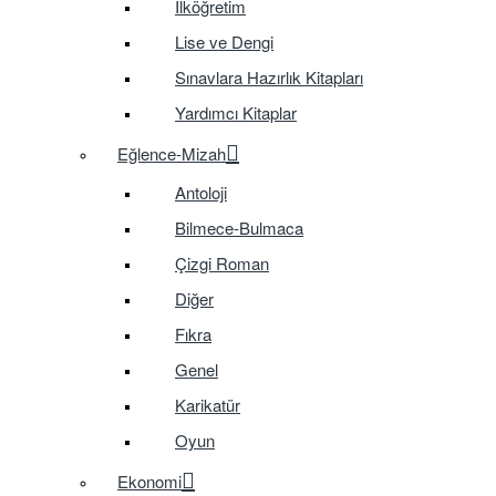
İlköğretim
Lise ve Dengi
Sınavlara Hazırlık Kitapları
Yardımcı Kitaplar
Eğlence-Mizah
Antoloji
Bilmece-Bulmaca
Çizgi Roman
Diğer
Fıkra
Genel
Karikatür
Oyun
Ekonomi