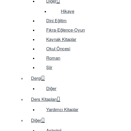
Diğer
Hikaye
Dini Eğitim
Fıkra-Eğlence-Oyun
Kaynak Kitaplar
Okul Öncesi
Roman
Şiir
Dergi
Diğer
Ders Kitapları
Yardımcı Kitaplar
Diğer
Astroloji