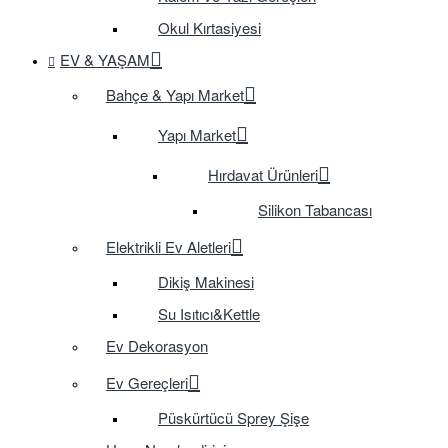
Okul Kırtasiyesi
EV & YAŞAM
Bahçe & Yapı Market
Yapı Market
Hırdavat Ürünleri
Silikon Tabancası
Elektrikli Ev Aletleri
Dikiş Makinesi
Su Isıtıcı&Kettle
Ev Dekorasyon
Ev Gereçleri
Püskürtücü Sprey Şişe