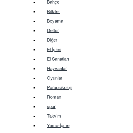
Bahçe
Bitkiler
Boyama
Defter
Diğer
El İşleri
El Sanatları
Hayvanlar
Oyunlar
Parapsikoloji
Roman
spor
Takvim
Yeme-İçme