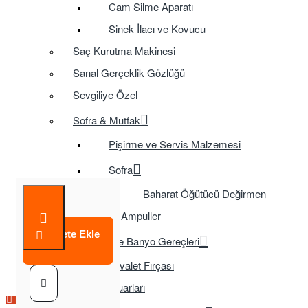
Cam Silme Aparatı
Sinek İlacı ve Kovucu
Saç Kurutma Makinesi
Sanal Gerçeklik Gözlüğü
Sevgiliye Özel
Sofra & Mutfak
Pişirme ve Servis Malzemesi
Sofra
Baharat Öğütücü Değirmen
Tasarruflu Ampuller
Sepete Ekle
Temizlik ve Banyo Gereçleri
Tuvalet Fırçası
TV Aksesuarları
Çok Satılan Ürün
Çok Satılan Ürün