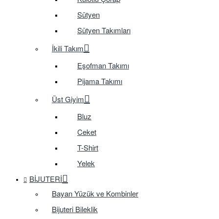
Sütyen
Sütyen Takımları
İkili Takım
Eşofman Takımı
Pijama Takımı
Üst Giyim
Bluz
Ceket
T-Shirt
Yelek
BIJUTERI
Bayan Yüzük ve Kombinler
Bijuteri Bileklik