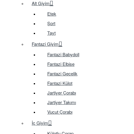
Alt Giyim
Etek
Şort
Tayt
Fantazi Giyim
Fantazi Babydoll
Fantazi Elbise
Fantazi Gecelik
Fantazi Külot
Jartiyer Çorabı
Jartiyer Takımı
Vucut Çorabı
İç Giyim
Külotlu Çorap