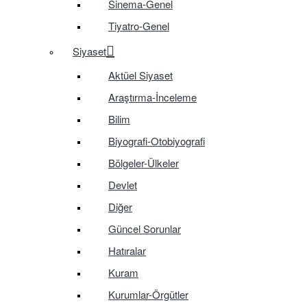
Sinema-Genel
Tiyatro-Genel
Siyaset
Aktüel Siyaset
Araştırma-İnceleme
Bilim
Biyografi-Otobiyografi
Bölgeler-Ülkeler
Devlet
Diğer
Güncel Sorunlar
Hatıralar
Kuram
Kurumlar-Örgütler