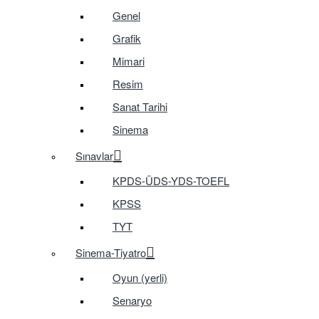
Genel
Grafik
Mimari
Resim
Sanat Tarihi
Sinema
Sınavlar
KPDS-ÜDS-YDS-TOEFL
KPSS
TYT
Sinema-Tiyatro
Oyun (yerli)
Senaryo