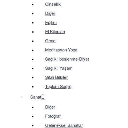
Cinsellik
Diğer
Eğitim
El Kitapları
Genel
Meditasyon-Yoga
Sağlıklı beslenme-Diyet
Sağlıklı Yaşam
Şifalı Bitkiler
Toplum Sağlığı
Sanat
Diğer
Fotoğraf
Geleneksel Sanatlar