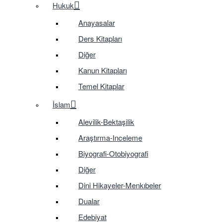
Hukuk
Anayasalar
Ders Kitapları
Diğer
Kanun Kitapları
Temel Kitaplar
İslam
Alevilik-Bektaşilik
Araştırma-Inceleme
Biyografi-Otobiyografi
Diğer
Dini Hikayeler-Menkıbeler
Dualar
Edebiyat