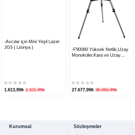
HIZLI
Yeni Ürün
-Avcılar için Mini Yeşil Lazer
TESLİMAT
JG5 ( Lisinya )
HIZLI
Yeni Ürün
-F90080 Yüksek Netlik,Uzay
TESLİMAT
Monoküler,Kara ve Uzay
Teleskobu ( Lisinya )
1.613,99₺
2.101,99₺
27.677,99₺
36.050,99₺
Kurumsal
Sözleşmeler