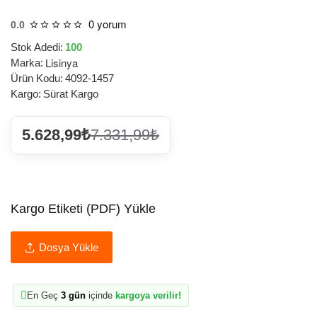
0 yorum
0.0
Stok Adedi:
100
Lisinya
Marka:
Ürün Kodu:
4092-1457
Kargo:
Sürat Kargo
5.628,99₺
7.331,99₺
Kargo Etiketi (PDF) Yükle
Dosya Yükle
En Geç
3 gün
içinde
kargoya verilir!