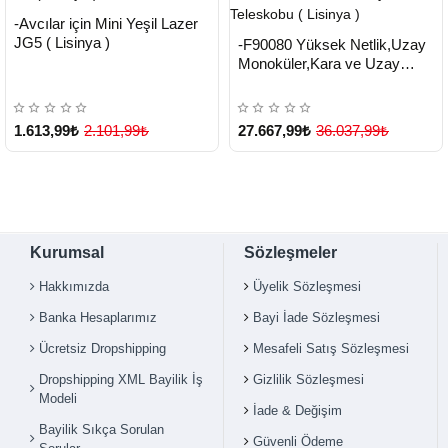
HIZLI
Yeni Ürün
-Avcılar için Mini Yeşil Lazer
TESLİMAT
HIZLI
Yeni Ürün
JG5 ( Lisinya )
-F90080 Yüksek Netlik,Uzay
TESLİMAT
Monoküler,Kara ve Uzay
Teleskobu ( Lisinya )
1.613,99₺
2.101,99₺
27.667,99₺
36.037,99₺
Kurumsal
Sözleşmeler
Hakkımızda
Üyelik Sözleşmesi
Banka Hesaplarımız
Bayi İade Sözleşmesi
Ücretsiz Dropshipping
Mesafeli Satış Sözleşmesi
Dropshipping XML Bayilik İş
Gizlilik Sözleşmesi
Modeli
İade & Değişim
Bayilik Sıkça Sorulan
Güvenli Ödeme