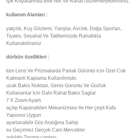
ışık Koşullarında Bile Net Ve Rahat Gözlemleyebilirsiniz.
kullanım Alanları :
yatçılık, Kuş Gözlemi, Yarışlar, Avcılık, Doğa Sporları,
Tiyatro, Seyahat Ve Tatillerinizde Rahatlıkla
Kullanabilirsiniz
dürbün özellikleri :
tüm Lens Ve Prizmalarda Parlak Görüntü icin Ozel Cok
Katmanli Kaplama Kullanilmistir.
uzak Bakis Noktasi, Genis Goruntu Ve Gozluk
Kullananlar Icin Dahi Rahat Bakis Saglar
7 X Zoom Ayarlı
açılıp Kapanabilen Mekanizması Ile Her çeşit Kafa
Yapısına Uygun
ayarlanabilir Göz Aralığına Sahip
su Geçirmez Gerçek Cam Mercekler
askılıklı Taşıma çantası