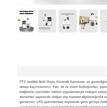
HIZLI
TESLİMAT
PTZ özellikli Akıllı Duylu Güvenlik Kamerası, ev güvenliğin
detayı kaçırmazsınız. Pan, tilt ve zoom fonksiyonları, kame
bağlantısı üzerinden telefon uygulamasıyla entegre çalışır. 
sensörleri sayesinde olağan dışı hareket algılandığında s
gerekmez. LED aydınlatması sayesinde gece görüşü özelliği 
arayüzüyle bu ürün, uzun ömürlü bir güvenlik çözümü sunar.