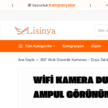
🎁 Sezonluk
Kampanyalar
|
⭐ Sadece
Ürün,
kategori
veya
Tüm Kategoriler
Entegrasyon
Giyim
marka
ara...
360° Akıllı Güvenlik Kamerası – Duya Takılab
home