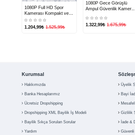
HIZLI
Yeni Ürü
1080P Gece Görüşlü
TESLİMAT
HIZLI
Yeni Ürün
1080P Full HD Spor
Ampul Güvenlik Kamera
TESLİMAT
Kamerası Kompakt ve
– Kablolu ve Kablosuz
Dayanıklı Tasarım -
Seçenekli - Lisinya
Lisinya
1.322,99₺
1.675,99₺
1.204,99₺
1.525,99₺
Kurumsal
Sözleş
Hakkımızda
Üyelik 
Banka Hesaplarımız
Bayi İa
Ücretsiz Dropshipping
Mesafel
Dropshipping XML Bayilik İş Modeli
Gizlilik
Bayilik Sıkça Sorulan Sorular
İade & 
Yardım
Güvenl