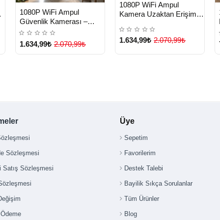
HIZLI
n
Yeni Ürün
1080P WiFi Ampul
TESLİMAT
HIZLI
Yeni Ürün
1080P WiFi Ampul
sı
Kamera Uzaktan Erişimli
TESLİMAT
Güvenlik Kamerası –
Hareket Sensörlü Gece
Gece Görüş & Uzaktan
Görüşlü - Lisinya
Erişim Yeni Nesil - Lisinya
1.634,99₺
2.070,99₺
1.634,99₺
2.070,99₺
meler
Üye
Sözleşmesi
Sepetim
de Sözleşmesi
Favorilerim
i Satış Sözleşmesi
Destek Talebi
 Sözleşmesi
Bayilik Sıkça Sorulanlar
Değişim
Tüm Ürünler
i Ödeme
Blog