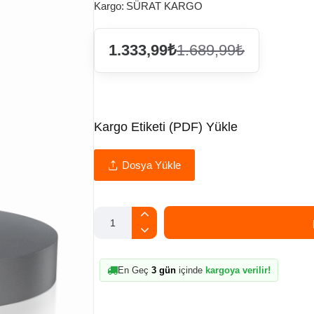
Kargo:
SÜRAT KARGO
1.333,99₺
1.689,99₺
Kargo Etiketi (PDF) Yükle
Dosya Yükle
En Geç
3 gün
içinde
kargoya verilir!