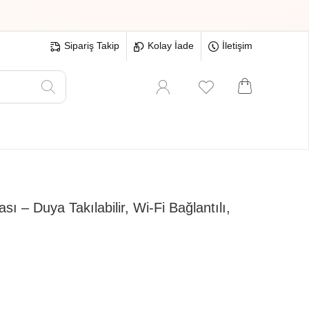
Sipariş Takip
Kolay İade
İletişim
Oyuncak
Hırdavat
Tüm Ürünler
ı – Duya Takılabilir, Wi-Fi Bağlantılı,