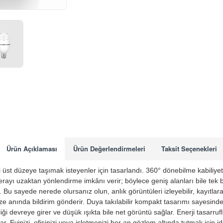
Ürün Açıklaması
Ürün Değerlendirmeleri
Taksit Seçenekleri
i üst düzeye taşımak isteyenler için tasarlandı. 360° dönebilme kabiliyet
rayı uzaktan yönlendirme imkânı verir; böylece geniş alanları bile tek b
Bu sayede nerede olursanız olun, anlık görüntüleri izleyebilir, kayıtlara 
ize anında bildirim gönderir. Duya takılabilir kompakt tasarımı sayesin
devreye girer ve düşük ışıkta bile net görüntü sağlar. Enerji tasarrufl
 Evinizi, ofisinizi veya işletmenizi her an gözlem altında tutmak için i