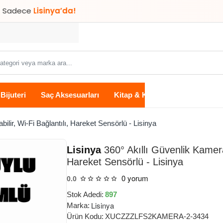
Lisinya’da!
Bijuteri
Saç Aksesuarları
Kitap & Kırtasiye
Ev Yaşam
ilir, Wi-Fi Bağlantılı, Hareket Sensörlü - Lisinya
Lisinya
360° Akıllı Güvenlik Kameras
Hareket Sensörlü - Lisinya
0 yorum
0.0
Stok Adedi:
897
Lisinya
Marka:
Ürün Kodu:
XUCZZZLFS2KAMERA-2-3434