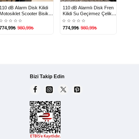
HIZ
110 dB
TE
HIZLI
HIZLI
Yeni Ürün
Yeni Ürün
110 dB Alarm Disk Kilidi
110 dB Alarmlı Disk Fren
Kilidi
TESLİMAT
TESLİMAT
Motosiklet Scooter Bisiklet
Kilidi Su Geçirmez Çelik
Motosik
Güvenlik Yeni Nesil -
Gövde Motosiklet
Lisiny
Lisinya
Güvenlik - Lisinya
774,9
774,99₺
980,99₺
774,99₺
980,99₺
Bizi Takip Edin