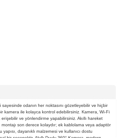
i sayesinde odanın her noktasını gözetleyebilir ve hiçbir
ir kamera ile kolayca kontrol edebilirsiniz. Kamera, Wi-Fi
erişebilir ve yönlendirme yapabilirsiniz. Akıllı hareket
de montajı son derece kolaydır; ek kablolama veya adaptör
u yapısı, dayanıklı malzemesi ve kullanıcı dostu
deal bir seçenektir. Akıllı Duylu 360° Kamera, modern