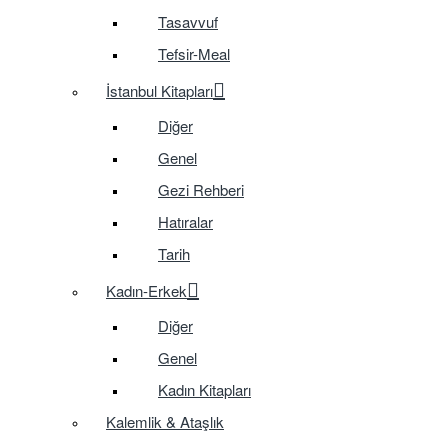
Tasavvuf
Tefsir-Meal
İstanbul Kitapları
Diğer
Genel
Gezi Rehberi
Hatıralar
Tarih
Kadın-Erkek
Diğer
Genel
Kadın Kitapları
Kalemlik & Ataşlık