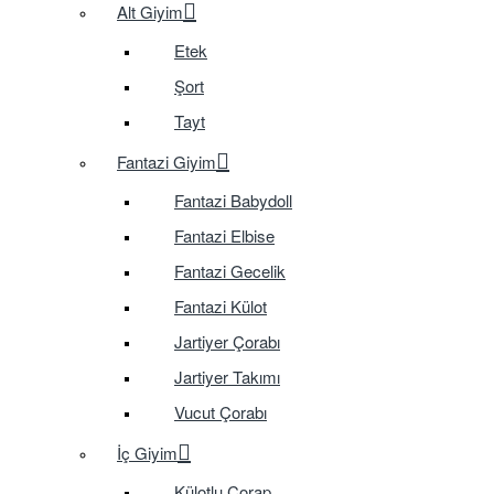
Alt Giyim
Etek
Şort
Tayt
Fantazi Giyim
Fantazi Babydoll
Fantazi Elbise
Fantazi Gecelik
Fantazi Külot
Jartiyer Çorabı
Jartiyer Takımı
Vucut Çorabı
İç Giyim
Külotlu Çorap