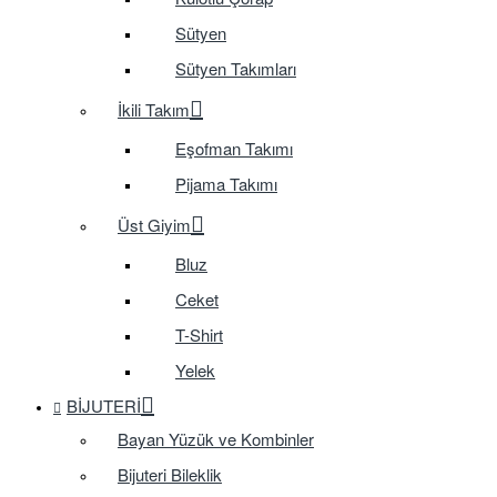
Sütyen
Sütyen Takımları
İkili Takım
Eşofman Takımı
Pijama Takımı
Üst Giyim
Bluz
Ceket
T-Shirt
Yelek
BIJUTERI
Bayan Yüzük ve Kombinler
Bijuteri Bileklik