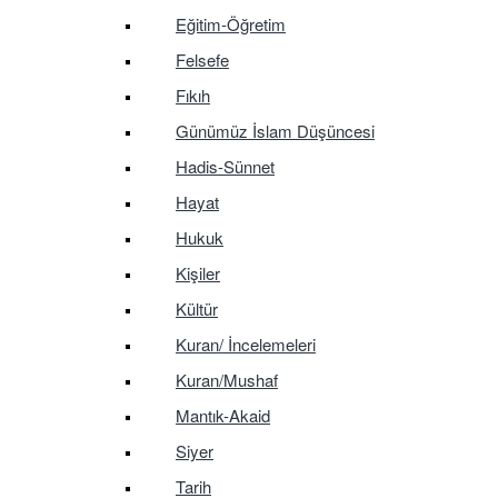
Eğitim-Öğretim
Felsefe
Fıkıh
Günümüz İslam Düşüncesi
Hadis-Sünnet
Hayat
Hukuk
Kişiler
Kültür
Kuran/ İncelemeleri
Kuran/Mushaf
Mantık-Akaid
Siyer
Tarih