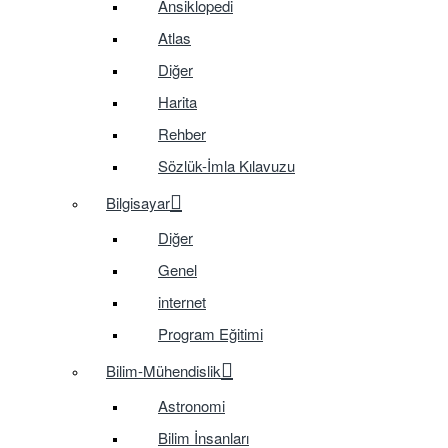
Ansiklopedi
Atlas
Diğer
Harita
Rehber
Sözlük-İmla Kılavuzu
Bilgisayar
Diğer
Genel
internet
Program Eğitimi
Bilim-Mühendislik
Astronomi
Bilim İnsanları