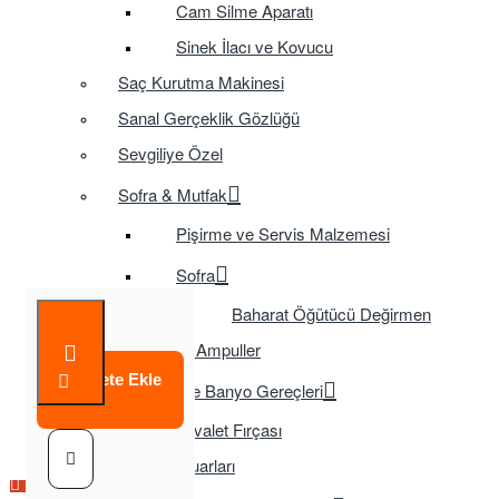
Cam Silme Aparatı
Sinek İlacı ve Kovucu
Saç Kurutma Makinesi
Sanal Gerçeklik Gözlüğü
Sevgiliye Özel
Sofra & Mutfak
Pişirme ve Servis Malzemesi
Sofra
Baharat Öğütücü Değirmen
Tasarruflu Ampuller
Sepete Ekle
Temizlik ve Banyo Gereçleri
Tuvalet Fırçası
TV Aksesuarları
Çok Satılan Ürün
Çok Satılan Ürün