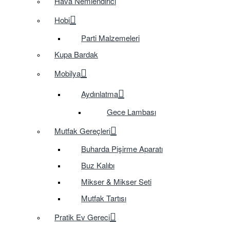
Hava Nemlendirici
Hobi
Parti Malzemeleri
Kupa Bardak
Mobilya
Aydınlatma
Gece Lambası
Mutfak Gereçleri
Buharda Pişirme Aparatı
Buz Kalıbı
Mikser & Mikser Seti
Mutfak Tartısı
Pratik Ev Gereci