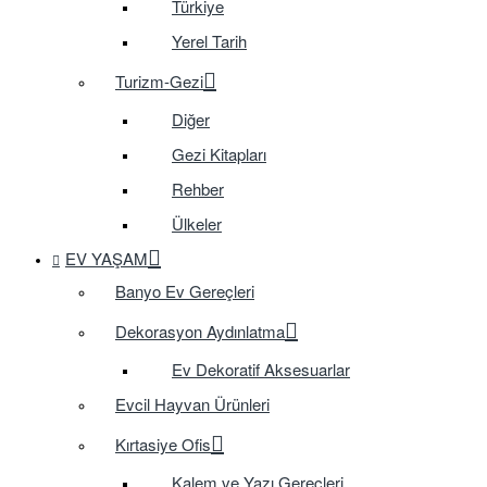
Türkiye
Yerel Tarih
Turizm-Gezi
Diğer
Gezi Kitapları
Rehber
Ülkeler
EV YAŞAM
Banyo Ev Gereçleri
Dekorasyon Aydınlatma
Ev Dekoratif Aksesuarlar
Evcil Hayvan Ürünleri
Kırtasiye Ofis
Kalem ve Yazı Gereçleri