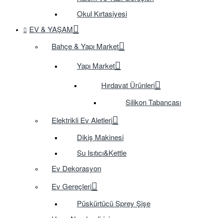
Okul Kırtasiyesi
EV & YAŞAM
Bahçe & Yapı Market
Yapı Market
Hırdavat Ürünleri
Silikon Tabancası
Elektrikli Ev Aletleri
Dikiş Makinesi
Su Isıtıcı&Kettle
Ev Dekorasyon
Ev Gereçleri
Püskürtücü Sprey Şişe