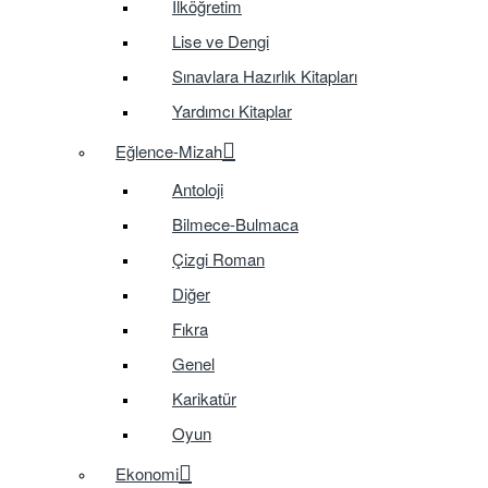
İlköğretim
Lise ve Dengi
Sınavlara Hazırlık Kitapları
Yardımcı Kitaplar
Eğlence-Mizah
Antoloji
Bilmece-Bulmaca
Çizgi Roman
Diğer
Fıkra
Genel
Karikatür
Oyun
Ekonomi