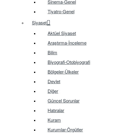
Sinema-Genel
Tiyatro-Genel
Siyaset
Aktüel Siyaset
Araştırma-İnceleme
Bilim
Biyografi-Otobiyografi
Bölgeler-Ülkeler
Devlet
Diğer
Güncel Sorunlar
Hatıralar
Kuram
Kurumlar-Örgütler