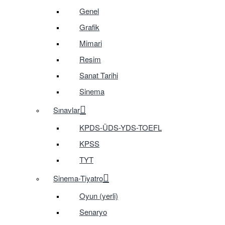
Genel
Grafik
Mimari
Resim
Sanat Tarihi
Sinema
Sınavlar
KPDS-ÜDS-YDS-TOEFL
KPSS
TYT
Sinema-Tiyatro
Oyun (yerli)
Senaryo