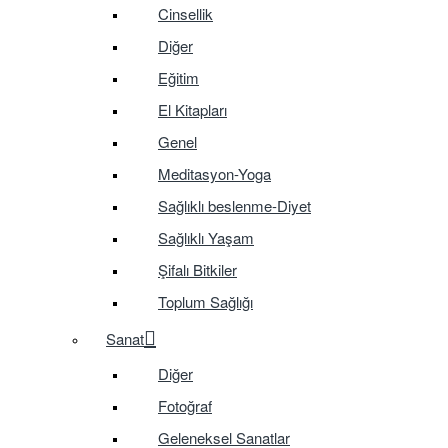
Cinsellik
Diğer
Eğitim
El Kitapları
Genel
Meditasyon-Yoga
Sağlıklı beslenme-Diyet
Sağlıklı Yaşam
Şifalı Bitkiler
Toplum Sağlığı
Sanat
Diğer
Fotoğraf
Geleneksel Sanatlar