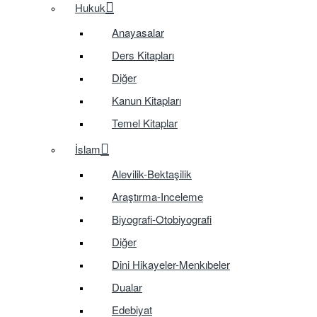
Hukuk
Anayasalar
Ders Kitapları
Diğer
Kanun Kitapları
Temel Kitaplar
İslam
Alevilik-Bektaşilik
Araştırma-Inceleme
Biyografi-Otobiyografi
Diğer
Dini Hikayeler-Menkıbeler
Dualar
Edebiyat