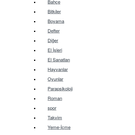
Bahçe
Bitkiler
Boyama
Defter
Diğer
El İşleri
El Sanatları
Hayvanlar
Oyunlar
Parapsikoloji
Roman
spor
Takvim
Yeme-İçme