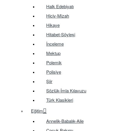
Halk Edebiyatı
Hiciv-Mizah
Hikaye
Hitabet-Söyleşi
İnceleme
Mektup
Polemik
Polisiye
Şiir
Sözlük-İmla Kılavuzu
Türk Klasikleri
Eğitim
Annelik-Babalık-Aile
Çocuk Bakımı