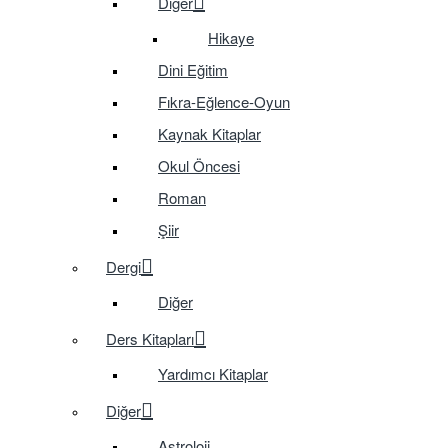
Diğer
Hikaye
Dini Eğitim
Fıkra-Eğlence-Oyun
Kaynak Kitaplar
Okul Öncesi
Roman
Şiir
Dergi
Diğer
Ders Kitapları
Yardımcı Kitaplar
Diğer
Astroloji