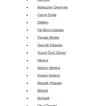
Atasözleri-Deyimler
Çevre-Doğa
Dilbilim
Fal-Büyü kitapları
Faydalı Bilgiler
Gençlik Kitapları
Güzel-Özlü Sözler
Hikaye
İletişim-Medya
Kişisel Gelişim
Meslek Kitapları
Mitoloji
Muhtelif
Okul Öncesi