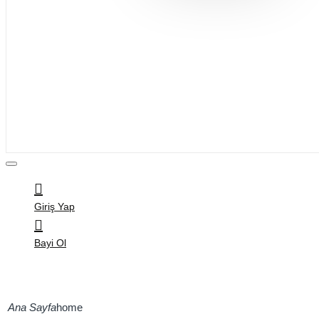
Bijuteri
Saç Aksesuarları
Kitap & Kırtasiye
Ev Yaşam
Oyuncak
Hırdavat
Tüm Ürünler
Giriş Yap
Bayi Ol
home