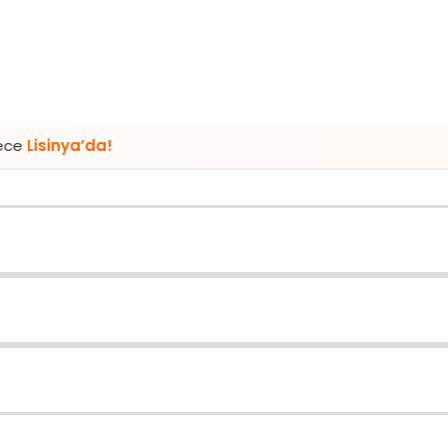
a’da!