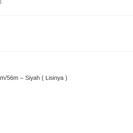
)
/56m – Siyah ( Lisinya )