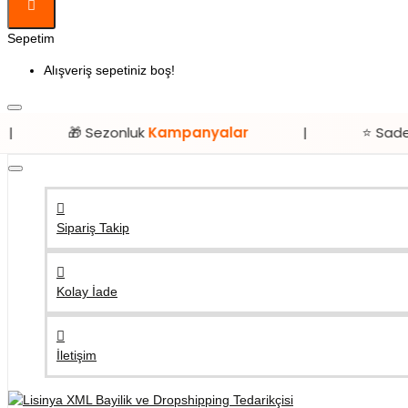
Sepetim
Alışveriş sepetiniz boş!
🎁 Sezonluk
Kampanyalar
|
⭐ Sadece
Lisiny
Sipariş Takip
Kolay İade
İletişim