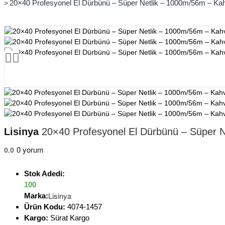
20×40 Profesyonel El Dürbünü – Süper Netlik – 1000m/56m – Kahv
Lisinya
20×40 Profesyonel El Dürbünü – Süper Ne
0 yorum
0.0
Stok Adedi:
100
Lisinya
Marka:
Ürün Kodu:
4074-1457
Kargo:
Sürat Kargo