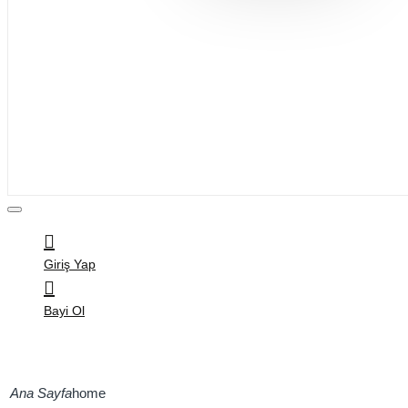
Bijuteri
Saç Aksesuarları
Kitap & Kırtasiye
Ev Yaşam
Oyuncak
Hırdavat
Tüm Ürünler
Giriş Yap
Bayi Ol
home