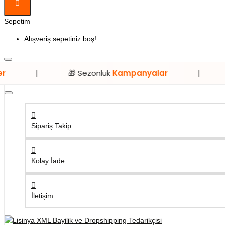
Sepetim
Alışveriş sepetiniz boş!
🎁 Sezonluk
Kampanyalar
|
⭐ Sadece
Sipariş Takip
Kolay İade
İletişim