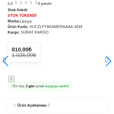
0 yorum
0.0
Stok Adedi:
STOK TÜKENDİ
Lisinya
Marka:
Ürün Kodu:
XUCZLFY6KAMERAAAA-3434
Kargo:
SÜRAT KARGO
810,99₺
1.026,99₺
En Geç
3 gün
içinde
kargoya verilir!
Ürün Açıklaması