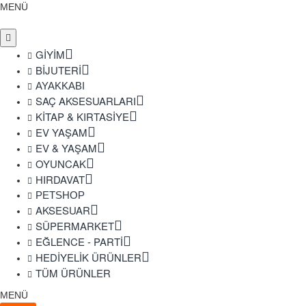
MENÜ
GIYIM
BIJUTERI
AYAKKABI
SAÇ AKSESUARLARI
KITAP & KIRTASIYE
EV YAŞAM
EV & YAŞAM
OYUNCAK
HIRDAVAT
PETSHOP
AKSESUAR
SÜPERMARKET
EĞLENCE - PARTI
HEDIYELIK ÜRÜNLER
TÜM ÜRÜNLER
MENÜ