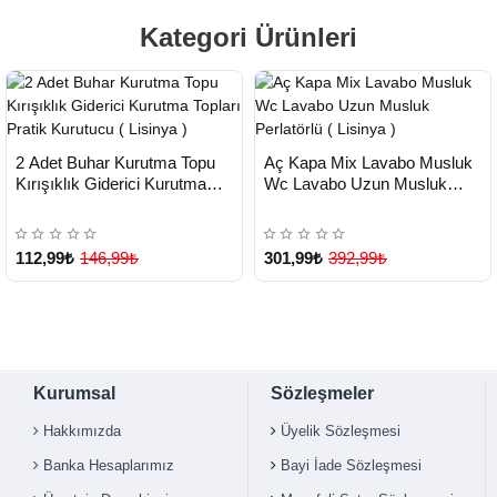
Kategori Ürünleri
HIZLI
HIZLI
Yeni Ürün
Yeni Ürün
2 Adet Buhar Kurutma Topu
Aç Kapa Mix Lavabo Musluk
TESLİMAT
TESLİMAT
Kırışıklık Giderici Kurutma
Wc Lavabo Uzun Musluk
Çok Satılan Ürün
Topları Pratik Kurutucu (
Perlatörlü ( Lisinya )
Lisinya )
112,99₺
146,99₺
301,99₺
392,99₺
Kurumsal
Sözleşmeler
Hakkımızda
Üyelik Sözleşmesi
Banka Hesaplarımız
Bayi İade Sözleşmesi