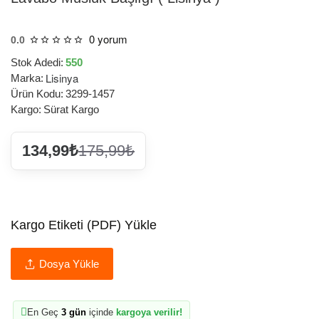
0 yorum
0.0
Stok Adedi:
550
Lisinya
Marka:
Ürün Kodu:
3299-1457
Kargo:
Sürat Kargo
134,99₺
175,99₺
Kargo Etiketi (PDF) Yükle
Dosya Yükle
En Geç
3 gün
içinde
kargoya verilir!